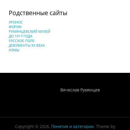
Родственные сайты
ХРОНОС
ФОРУМ
РУМЯНЦЕВСКИЙ МУЗЕЙ
ДО 1917 ГОДА
РУССКОЕ ПОЛЕ
ДОКУМЕНТЫ XX ВЕКА
ИЗМЫ
Понятия И Категории - Исторический Проект ХРОНОС
WEB-редактор
Вячеслав Румянцев
Copyright © 2026,
Понятия и категории
. Theme by