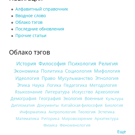
Алфавитный справочник
Вводное слово
Облако тэгов
Последние обновления
Прочие статьи
Облако тэгов
История
Философия
Психология
Религия
Экономика
Политика
Социология
Мифология
Идеология
Право
Мусульманство
Этнология
Этика
Наука
Логика
Педагогика
Методология
Языкознание
Литература
Искусство
Археология
Демография
География
Экология
Военные
Культура
Дипломатия
Документы
Китайская философия
Биология
Информатика
Антропология
Теология
Эстетика
Математика
Риторика
Мировоззрение
Архитектура
Физика
Феноменология
Еще