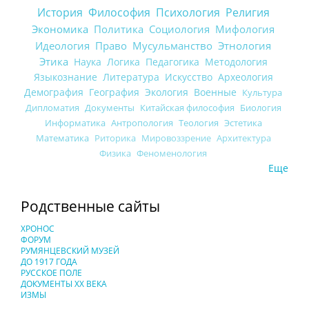
История
Философия
Психология
Религия
Экономика
Политика
Социология
Мифология
Идеология
Право
Мусульманство
Этнология
Этика
Наука
Логика
Педагогика
Методология
Языкознание
Литература
Искусство
Археология
Демография
География
Экология
Военные
Культура
Дипломатия
Документы
Китайская философия
Биология
Информатика
Антропология
Теология
Эстетика
Математика
Риторика
Мировоззрение
Архитектура
Физика
Феноменология
Еще
Родственные сайты
ХРОНОС
ФОРУМ
РУМЯНЦЕВСКИЙ МУЗЕЙ
ДО 1917 ГОДА
РУССКОЕ ПОЛЕ
ДОКУМЕНТЫ XX ВЕКА
ИЗМЫ