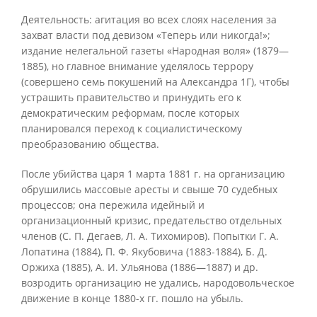
Деятельность: агитация во всех слоях населения за
захват власти под девизом «Теперь или никогда!»;
издание нелегальной газеты «Народная воля» (1879—
1885), но главное внимание уделялось террору
(совершено семь покушений на Александра 1Г), чтобы
устрашить правительство и принудить его к
демократическим реформам, после которых
планировался переход к социалистическому
преобразованию общества.
После убийства царя 1 марта 1881 г. на организацию
обрушились массовые аресты и свыше 70 судебных
процессов; она пережила идейный и
организационный кризис, предательство отдельных
членов (С. П. Дегаев, Л. А. Тихомиров). Попытки Г. А.
Лопатина (1884), П. Ф. Якубовича (1883-1884), Б. Д.
Оржиха (1885), А. И. Ульянова (1886—1887) и др.
возродить организацию не удались, народовольческое
движение в конце 1880-х гг. пошло на убыль.