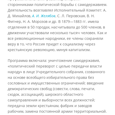
сторонниками политической борьбы с самодержавием.
Деятельность возглавлял Исполнительный Комитет: А.
Д. Михайлов,
А. И. Желябов
, С. Л. Перовская, В. Н.
Фигнер, Н. А. Морозов и др. В 1879—1883 гг. имела
отделения в 50 городах, насчитывала до 500 членов, в
движении участвовали несколько тысяч человек. Как и
все революционные народники, ее члены сохраняли
веру в то, что Россия придет к социализму через
крестьянскую революцию, минуя капитализм.
Программа включала: уничтожение самодержавия,
«политический переворот с целью передачи власти
народу» в лице Учредительного собрания, созванного
на основе всеобщего избирательного права без
сословных и имущественных ограничений; введение
демократических свобод (совести, слова, печати,
сходок, ассоциаций), широкого областного
самоуправления и выборности всех должностей;
передача земли крестьянам, фабрик и заводов
рабочим, замена постоянной армии территориальной.