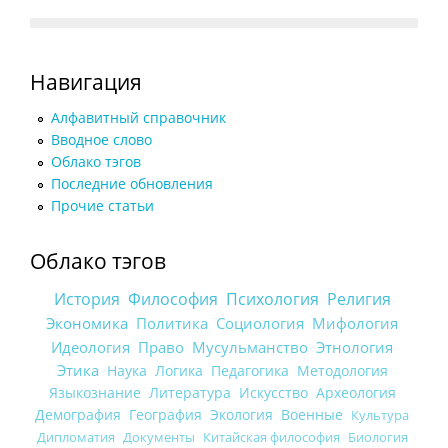
Навигация
Алфавитный справочник
Вводное слово
Облако тэгов
Последние обновления
Прочие статьи
Облако тэгов
История
Философия
Психология
Религия
Экономика
Политика
Социология
Мифология
Идеология
Право
Мусульманство
Этнология
Этика
Наука
Логика
Педагогика
Методология
Языкознание
Литература
Искусство
Археология
Демография
География
Экология
Военные
Культура
Дипломатия
Документы
Китайская философия
Биология