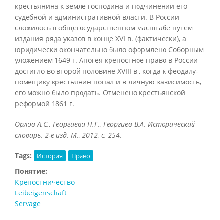
крестьянина к земле господина и подчинении его
судебной и административной власти. В России
сложилось в общегосударственном масштабе путем
издания ряда указов в конце XVI в. (фактически), а
юридически окончательно было оформлено Соборным
уложением 1649 г. Апогея крепостное право в России
достигло во второй половине XVIII в., когда к феодалу-
помещику крестьянин попал и в личную зависимость,
его можно было продать. Отменено крестьянской
реформой 1861 г.
Орлов А.С., Георгиева Н.Г., Георгиев В.А. Исторический
словарь. 2-е изд. М., 2012, с. 254.
Tags:
История
Право
Понятие:
Крепостничество
Leibeigenschaft
Servage