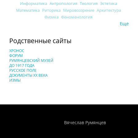
Информатика
Антропология
Теология
Эстетика
Математика
Риторика
Мировоззрение
Архитектура
Физика
Феноменология
Еще
Родственные сайты
ХРОНОС
ФОРУМ
РУМЯНЦЕВСКИЙ МУЗЕЙ
ДО 1917 ГОДА
РУССКОЕ ПОЛЕ
ДОКУМЕНТЫ XX ВЕКА
ИЗМЫ
Понятия И Категории - Исторический Проект ХРОНОС
WEB-редактор
Вячеслав Румянцев