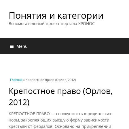
Понятия и категории
Вспомогательный проект портала ХРОНОС
Menu
Вы здесь
Главная
» Крепостное право (Орлов, 2012)
Крепостное право (Орлов,
2012)
КРЕПОСТНОЕ ПРАВО — совокупность юридических
норм, закрепляющих высшую форму зависимости
крестьян от феодалов. Основано на прикреплении