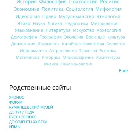
История
Философия
Психология
Религия
Экономика
Политика
Социология
Мифология
Идеология
Право
Мусульманство
Этнология
Этика
Наука
Логика
Педагогика
Методология
Языкознание
Литература
Искусство
Археология
Демография
География
Экология
Военные
Культура
Дипломатия
Документы
Китайская философия
Биология
Информатика
Антропология
Теология
Эстетика
Математика
Риторика
Мировоззрение
Архитектура
Физика
Феноменология
Еще
Родственные сайты
ХРОНОС
ФОРУМ
РУМЯНЦЕВСКИЙ МУЗЕЙ
ДО 1917 ГОДА
РУССКОЕ ПОЛЕ
ДОКУМЕНТЫ XX ВЕКА
ИЗМЫ