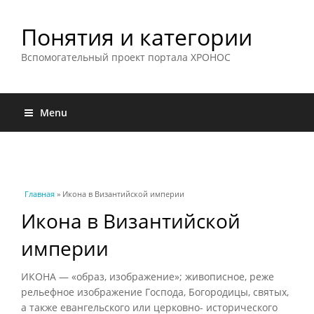
Понятия и категории
Вспомогательный проект портала ХРОНОС
Menu
Вы здесь
Главная
» Икона в Византийской империи
Икона в Византийской
империи
ИКОНА — «образ, изображение»; живописное, реже
рельефное изображение Господа, Богородицы, святых,
а также евангельского или церковно- исторического