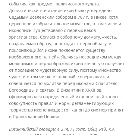
события, как предмет религиозного культа.
Догматически почитание икон было утверждено
Седьмым Вселенским собором в 787 г. в Никее, хотя
церковное изобразительное искусство, в том числе и
иконопись, существовало с первых веков
христианства. Согласно соборному догмату, «честь,
воздаваемая образу, переходит к первообразу, и
поклоняющийся иконе поклоняется существу
изображенного на ней». Являясь посредником между
молящимся и первообразом, икона зачастую получает
от последнего чудотворную силу, поэтому множество
чудес, и в том числе исцелений, совершалось и
совершается по молитве перед иконами Спасителя,
Богородицы и святых. В Византии к XI-XII вв.
сформировался определенный иконописный канон —
совокупность правил и норм, регламентирующих
творчество иконописца; этот канон до сих пор принят
в Православной Церкви.
Византийский словарь: в 2 т. / [ сост. Общ. Ред. К.А.