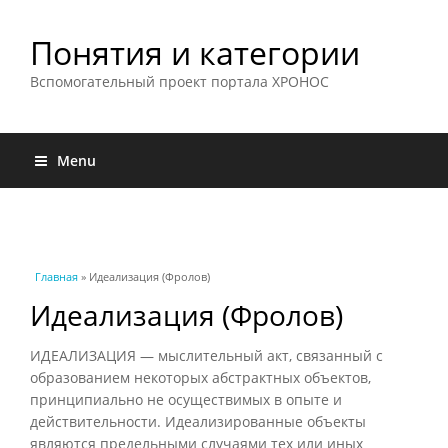
Понятия и категории
Вспомогательный проект портала ХРОНОС
Menu
Вы здесь
Главная
» Идеализация (Фролов)
Идеализация (Фролов)
ИДЕАЛИЗАЦИЯ — мыслительный акт, связанный с
образованием некоторых абстрактных объектов,
принципиально не осуществимых в опыте и
действительности. Идеализированные объекты
являются предельными случаями тех или иных