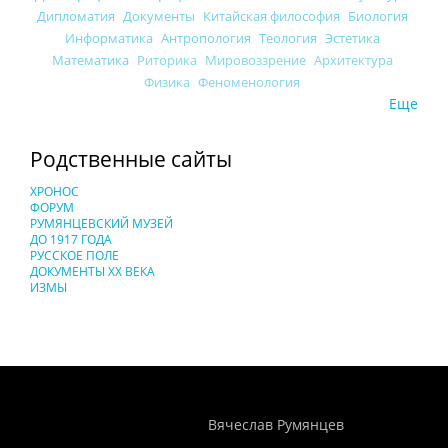
Дипломатия
Документы
Китайская философия
Биология
Информатика
Антропология
Теология
Эстетика
Математика
Риторика
Мировоззрение
Архитектура
Физика
Феноменология
Еще
Родственные сайты
ХРОНОС
ФОРУМ
РУМЯНЦЕВСКИЙ МУЗЕЙ
ДО 1917 ГОДА
РУССКОЕ ПОЛЕ
ДОКУМЕНТЫ XX ВЕКА
ИЗМЫ
Понятия И Категории - Исторический Проект ХРОНОС
WEB-редактор
Вячеслав Румянцев