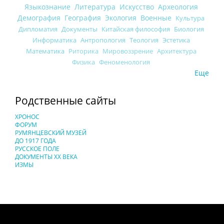
Языкознание
Литература
Искусство
Археология
Демография
География
Экология
Военные
Культура
Дипломатия
Документы
Китайская философия
Биология
Информатика
Антропология
Теология
Эстетика
Математика
Риторика
Мировоззрение
Архитектура
Физика
Феноменология
Еще
Родственные сайты
ХРОНОС
ФОРУМ
РУМЯНЦЕВСКИЙ МУЗЕЙ
ДО 1917 ГОДА
РУССКОЕ ПОЛЕ
ДОКУМЕНТЫ XX ВЕКА
ИЗМЫ
Понятия И Категории - Исторический Проект ХРОНОС