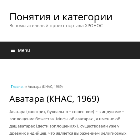
Понятия и категории
Вспомогательный проект портала ХРОНОС
Menu
Вы здесь
Главная
» Аватара (КНАС, 1969)
Аватара (КНАС, 1969)
Аватара (санскрит, буквально – сошествие) – в индуизме –
воплощение божества. Мифы об аватарах , а именно об
дашаватарах (дести воплощениях), существовали уже у
древних индийцев, что является выражением религиозных