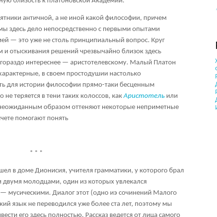
нную близость к платоновской Академии.
тники античной, а не иной какой философии, причем
мы здесь дело непосредственно с первыми опытами
ией — это уже не столь принципиальный вопрос. Круг
м и отыскивания решений чрезвычайно близок здесь
гораздо интереснее — аристотелевскому. Малый Платон
 характерные, в своем простодушии настолько
ать для истории философии прямо-таки бесценным
 не теряется в тени таких колоссов, как
Аристотель
или
уг неожиданным образом оттеняют некоторые неприметные
 счете помогают понять
* * *
ел в доме Дионисия, учителя грамматики, у которого брал
и двумя молодцами, один из которых увлекался
 — мусическими. Диалог этот (одно иэ сочинений Малого
ский язык не переводился уже более ста лет, поэтому мы
ести его здесь полностью. Рассказ ведется от лица самого