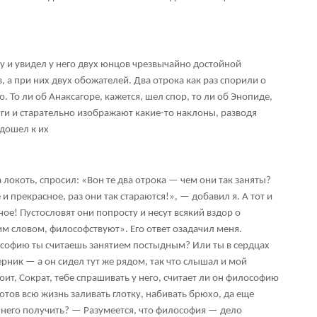
у и увидел у него двух юнцов чрезвычайно достойной
, а при них двух обожателей. Два отрока как раз спорили о
 То ли об Анаксагоре, кажется, шел спор, то ли об Энопиде,
уги и старательно изображают какие-то наклоны, разводя
одошел к их
 локоть, спросил: «Вон те два отрока — чем они так заняты?
и прекрасное, раз они так стараются!», — добавил я. А тот и
ное! Пустословят они попросту и несут всякий вздор о
им словом, философствуют». Его ответ озадачил меня.
софию ты считаешь занятием постыдным? Или ты в сердцах
рник — а он сидел тут же рядом, так что слышал и мой
оит, Сократ, тебе спрашивать у него, считает ли он философию
отов всю жизнь заливать глотку, набивать брюхо, да еще
т него получить? — Разумеется, что философия — дело