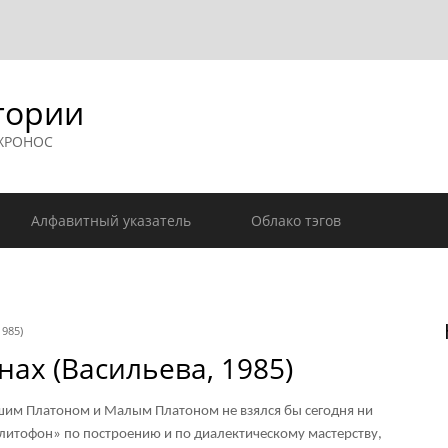
гории
 ХРОНОС
Алфавитный указатель
Облако тэгов
985)
ах (Васильева, 1985)
шим Платоном и Малым Платоном не взялся бы сегодня ни
Клитофон» по построению и по диалектическому мастерству,