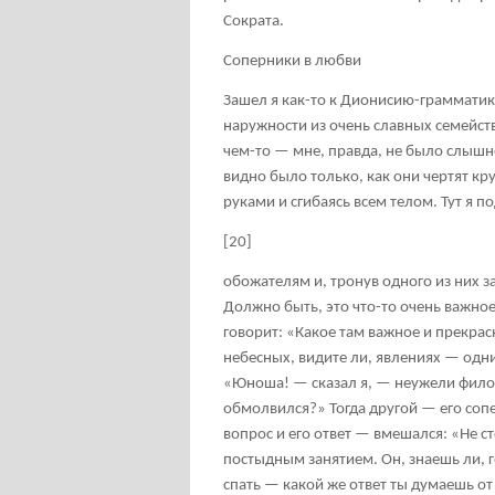
Сократа.
Соперники в любви
Зашел я как-то к Дионисию-грамматик
наружности из очень славных семейств
чем-то — мне, правда, не было слышно.
видно было только, как они чертят кр
руками и сгибаясь всем телом. Тут я п
[20]
обожателям и, тронув одного из них за
Должно быть, это что-то очень важное 
говорит: «Какое там важное и прекрас
небесных, видите ли, явлениях — одн
«Юноша! — сказал я, — неужели фило
обмолвился?» Тогда другой — его сопе
вопрос и его ответ — вмешался: «Не ст
постыдным занятием. Он, знаешь ли, г
спать — какой же ответ ты думаешь о