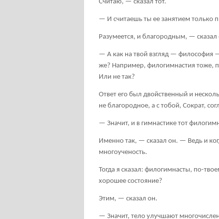
Считаю, — сказал тот.
— И считаешь ты ее занятием только
Разумеется, и благородным, — сказал 
— А как на твой взгляд — философия —
же? Например, филогимнастия тоже, п
Или не так?
Ответ его был двойственный и нескольк
не благородное, а с тобой, Сократ, согл
— Значит, и в гимнастике тот филогим
Именно так, — сказал он. — Ведь и ко
многоученость.
Тогда я сказал: филогимнасты, по-тво
хорошее состояние?
Этим, — сказал он.
— Значит, тело улучшают многочисле