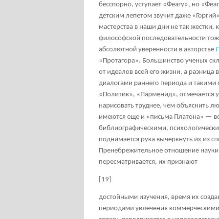
бесспорно, уступает «Феагу», но «Фе
детским лепетом звучит даже «Горгий
мастерства в наши дни не так жестки, 
философской последовательности тоже
абсолютной уверенности в авторстве
«Протагора». Большинство ученых скл
от идеалов всей его жизни, а разниц
диалогами раннего периода и такими
«Политик», «Парменид», отмечается у
нарисовать труднее, чем объяснить л
имеются еще и «письма Платона» — в
библиографическими, психологическим
поднимается рука вычеркнуть их из с
Пренебрежительное отношение науки 
пересматривается, их признают
[19]
достойными изучения, время их созда
периодами увлечения коммерческими