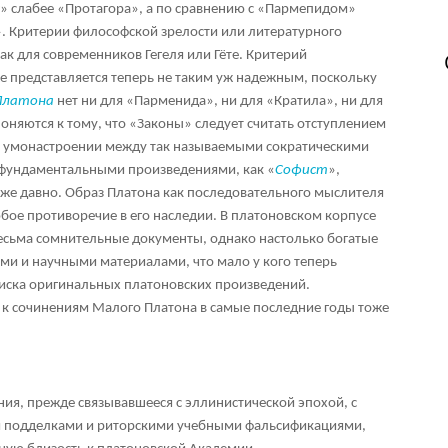
аг» слабее «Протагора», а по сравнению с «Пармепидом»
». Критерии философской зрелости или литературного
как для современников Гегеля или Гёте. Критерий
 представляется теперь не таким уж надежным, поскольку
Платона
нет ни для «Парменида», ни для «Кратила», ни для
оняются к тому, что «Законы» следует считать отступлением
а в умонастроении между так называемыми сократическими
 фундаментальными произведениями, как «
Софист
»,
же давно. Образ Платона как последовательного мыслителя
юбое противоречие в его наследии. В платоновском корпусе
есьма сомнительные документы, однако настолько богатые
и и научными материалами, что мало у кого теперь
писка оригинальных платоновских произведений.
к сочинениям Малого Платона в самые последние годы тоже
ния, прежде связывавшееся с эллинистической эпохой, с
 подделками и риторскими учебными фальсификациями,