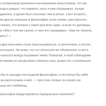
из соперников увлекался мусическими искусствами, тот же,
огда я решил, что первого, кого я уже спрашивал, лучше
идимому, в делах был опытнее, чем в речах, а вот второго,
ее других искушен в философии, если сумею, расспросить
сказал, что вопрос у меня для всех один, и если ты думаешь,
ю тебя о том же самом, о чем его спрашивал: «Как по-твоему,
вать? »
 два мальчика стали прислушиваться, и замолчали, а потом,
ослушать. Не знаю, что тут испытали их обожатели, а сам я
и красота всегда поражают меня. Пожалуй, и мой собеседник
не менее он продолжал отвечать мне, разве что с усиленным
и бы я находил постыдной философию, я не считал бы себя
 так расположен к ней, — при этих словах он указал на
ышал его любимец.
— философия представляется прекрасным занятием?