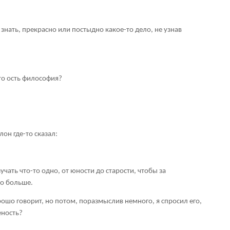
 знать, прекрасно или постыдно какое-то дело, не узнав
что ость философия?
он где-то сказал:
учать что-то одно, от юности до старости, чтобы за
но больше.
рошо говорит, но потом, поразмыслив немного, я спросил его,
еность?