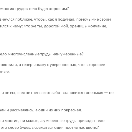
 немногих трудов тело будет хорошим?
винулся поближе, чтобы, как я подумал, помочь мне своим
ился к нему: Что же ты, дорогой мой, хранишь молчание,
 Тело многочисленные труды или умеренные?
говорили, а теперь скажу с уверенностью, что в хорошее
нные.
и не ест, шея не гнется и от забот становится тоненькая — не
али и рассмеялись, а один из них покраснел.
о ни многие, ни малые, а умеренные труды приводят тело
 это слово будешь сражаться один против нас двоих?