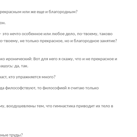
 прекрасным или же еще и благородным?
он.
 это нечто особенное или любое дело, по-твоему, таково
о-твоему, не только прекрасное, но и благородное занятие?
о иронический: Вот для него я скажу, что и не прекрасное и
ашусь: да, так.
наст, кто упражняется много?
гда философствуют, то философией я считаю только
ему, воодушевлены тем, что гимнастика приводит их тело в
нные труды?