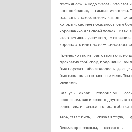
постыдное». А надо сказать, что этот 
кого он бранил, — гимнастическими. Т
оставить в покое, потому как он, по-в
который, как мне показалось, был бол
хорошенько для своей пользы. Итак, я 
что ответишь лучше него, то спрашива
хорошо это или плохо — философство
Примерно так мы разговаривали, когда
прекратив свой спор, подошли к нам п
был поражен, ибо молодость, да еще 
был взволнован не меньше меня. Тем 
рвением.
Клянусь, Сократ, — говорил он, — есл
человеком, как и всякого другого, кто
соперника и повысил голос, чтобы сл
Тебе, стало быть, — сказал я тогда, 
Весьма прекрасным, — сказал он.