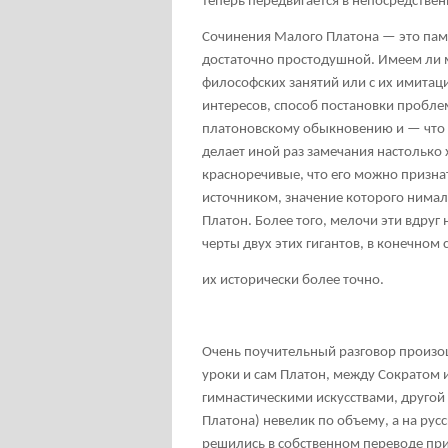
теперь передвигается в непосредстве
Сочинения Малого Платона — это памя
достаточно простодушной. Имеем ли 
философских занятий или с их имитац
интересов, способ постановки пробле
платоновскому обыкновению и — что 
делает иной раз замечания настолько
красноречивые, что его можно призн
источником, значение которого нимало
Платон. Более того, мелочи эти вдр
черты двух этих гигантов, в конечном
их исторически более точно.
Очень поучительный разговор произош
уроки и сам Платон, между Сократом 
гимнастическими искусствами, другой
Платона) невелик по объему, а на рус
решились в собственном переводе прив