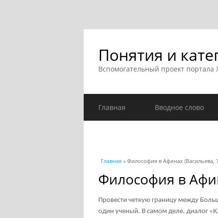
Понятия и кате
Вспомогательный проект портала
Главная
Вводное слово
Вы здесь
Главная
» Философия в Афинах (Васильева, 1
Философия в Афин
Провести четкую границу между Боль
один ученый. В самом деле, диалог «