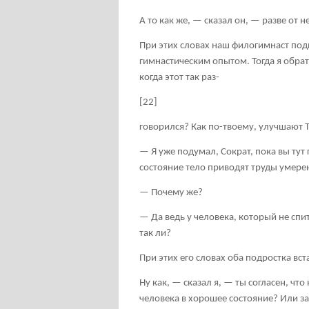
А то как же, — сказал он, — разве от
При этих словах наш филогимнаст под
гимнастическим опытом. Тогда я обрат
когда этот так раз-
[22]
говорился? Как по-твоему, улучшают
— Я уже подумал, Сократ, пока вы тут 
состояние тело приводят труды умере
— Почему же?
— Да ведь у человека, который не спит 
так ли?
При этих его словах оба подростка вст
Ну как, — сказал я, — ты согласен, чт
человека в хорошее состояние? Или за