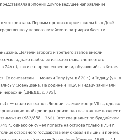
представляла в Японии другое ведущее направление
в четыре этапа. Первым организатором школы был Досё
средственно у первого китайского патриарха Фасян и
ьцзана. Деятели второго и третьего этапов внесли
со-сю, однако наиболее известен глава «четвертого
 746 г.), как и его предшественники, обучавшийся в Китае.
. Ее основатели — монахи Типу (ум. в 673 г.) и Тидацу (ум. в
учались у Сюаньцзана. На родине и Тицу, и Тидацу занимали
й иерархии [ДНБДД, с. 795].
)» — стало известно в Японии в самом конце VII в., однако
организационной единицы произошло на столетие позднее и
Цзяньчжэня (687/688—763). Этот специалист по буддийским
3 г., однако он сумел попасть на острова только в 754 г.
толице островного государства ему оказали пышный прием,
оен специальный храм — Тосёдайдзи [Сякурю, 1899, с. 11,