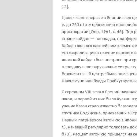
12].
Цзяньчжэнь впервые в Японии ввел це
е. до 763 г.) эту церемонию прошли 
аристократии [Оно, 1961, с. 46]. Под
стране кайдан — площадка, платформ
Кайдан являлся важнейшим элементом
его сакрализации в течение нарского 
японский кайдан был построен при хр
площадку вели окружавшие ее три ст
бодхисаттвы. В центре была помещена
Шакьямуни или будды Прабхутаратны [
С середины VIII века в Японии начина
школ, и первой из них была Хуаянь-цз
учение Кэгон стало известно благода
спутника Бодхисена, приехавших в Стран
Первым патриархом Кэгон-сю в Японии
г.), начавший регулярно толковать до
870]. Расцвет Кэгон-сю пришелся на с