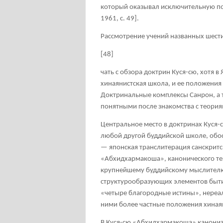
который оказывал исключительную п
1961, с. 49].
Рассмотрение учений названных шести
[48]
чать с обзора доктрин Куся-сю, хотя 
хинаянистская школа, и ее положени
Доктринальные комплексы Санрон, а т
понятными после знакомства с теория
Центральное место в доктринах Куся-с
любой другой буддийской школе, обо
— японская транслитерация санскритс
«Абхидхармакоша», канонического те
крупнейшему буддийскому мыслителю 
структурообразующих элементов быти
«четыре благородные истины», нереал
ними более частные положения хиная
В Куся-сю «Абхидхармакоша» канониз