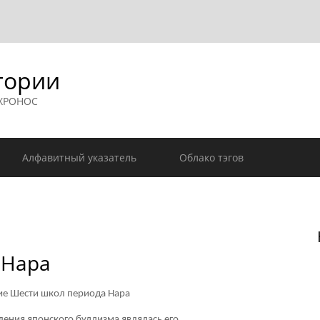
гории
 ХРОНОС
Алфавитный указатель
Облако тэгов
 Нара
ие Шести школ периода Нара
ения японского буддизма являлась его