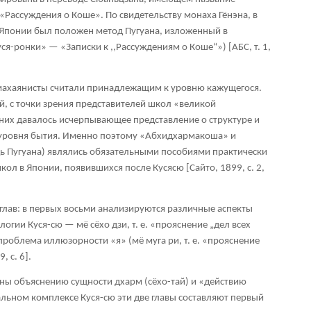
 «Рассуждения о Коше». По свидетельству монаха Гёнэна, в
 Японии был положен метод Пугуана, изложенный в
я-ронки» — «Записки к ,,Рассуждениям о Коше“») [АБС, т. 1,
, махаянисты считали принадлежащим к уровню кажущегося.
й, с точки зрения представителей школ «великой
 них давалось исчерпывающее представление о структуре и
уровня бытия. Именно поэтому «Абхидхармакоша» и
ь Пугуана) являлись обязательными пособиями практически
кол в Японии, появившихся после Кусясю [Сайто, 1899, с. 2,
глав: в первых восьми анализируются различные аспекты
логии Куся-сю —
мё сёхо дзи
, т. е. «прояснение „дел всех
 проблема иллюзорности «я» (
мё муга ри
, т. е. «прояснение
, с. 6].
ны объяснению сущности дхарм (сёхо-тай) и «действию
альном комплексе Куся-сю эти две главы составляют первый