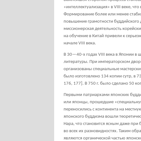
«интеллектуализация» в VIII веке, чт
Формирование более или менее стаби
повышение грамотности буддийского ду
миссионерская деятельность корейских
на обучение в Китай привели к серьез
начале VIII века.
В 30—40-х годах VIII века в Японии 
литературы. При императорском двор
организованы специальные мастерские,
было изготовлено 134 копии сутр, в 736 
176, 177]. В 750 г. было сделано 50 ко
Первыми патриархами японских буддий
или японцы, прошедшие «специальную 
переносились с континента на местну
японского буддизма вошли теоретичес
Нара, что становится ясным даже при 
во всех их разновидностях. Таким об
являются органической частью японск