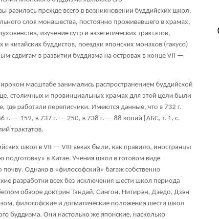
о вы разилось прежде всего в возникновении буддийских школ.
льного слоя монашества, постоянно проживавшего в храмах,
ховенства, изучение сутр и экзегетических трактатов,
 и китайских буддистов, поездки японских монахов (гакусо)
ным сдвигам в развитии буддизма на островах в конце VII —
в широком масштабе занимались распространением буддийской
це, столичных и провинциальных храмах для этой цели были
 где работали переписчики. Имеются данные, что в 732 г.
г. — 159, в 737 г. — 250, в 738 г. — 88 копий [АБС, т. 1, с.
пий трактатов.
ских школ в VII — VIII веках были, как правило, иностранцы
подготовку» в Китае. Учения школ в готовом виде
ю почву. Однако в «философский» багаж собственно
кие разработки всех без исключения шести школ периода
беглом обзоре доктрин Тэндай, Сингон, Нитирэн, Дзёдо, Дзэн
разом, философские и догматические положения шести школ
ого буддизма. Они настолько же японские, насколько