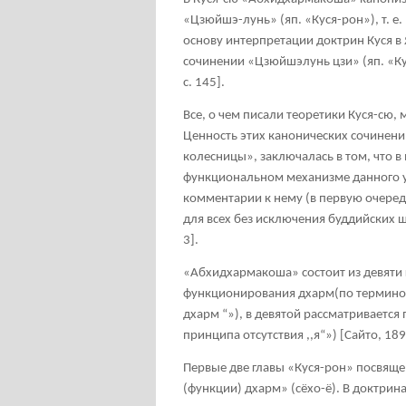
«Цзюйшэ-лунь» (яп. «Куся-рон»), т. е.
основу интерпретации доктрин Куся в
сочинении «Цзюйшэлунь цзи» (яп. «Кус
с. 145].
Все, о чем писали теоретики Куся-сю
Ценность этих канонических сочинени
колесницы», заключалась в том, что в
функциональном механизме данного 
комментарии к нему (в первую очеред
для всех без исключения буддийских ш
3].
«Абхидхармакоша» состоит из девяти 
функционирования дхарм(по термино
дхарм “»), в девятой рассматривается
принципа отсутствия ,,я“») [Сайто, 1899
Первые две главы «Куся-рон» посвяще
(функции) дхарм» (сёхо-ё). В доктрин