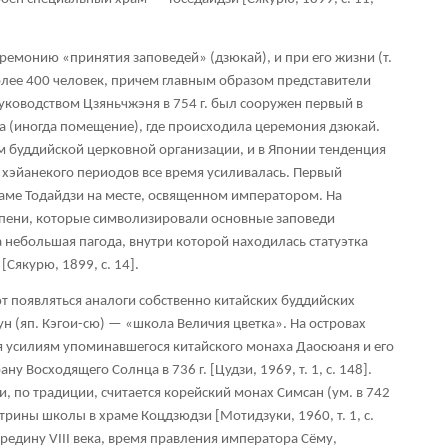
ремонию «принятия заповедей» (дзюкай), и при его жизни (т.
более 400 человек, причем главным образом представители
 руководством Цзяньчжэня в 754 г. был сооружен первый в
а (иногда помещение), где происходила церемония дзюкай.
 буддийской церковной организации, и в Японии тенденция
и хэйанекого периодов все время усиливалась. Первый
аме Тодайдзи на месте, освященном императором. На
упени, которые символизировали основные заповеди
 небольшая пагода, внутри которой находилась статуэтка
Сякурю, 1899, с. 14].
ют появляться аналоги собственно китайских буддийских
ун (яп. Кэгои-сю) — «школа Величия цветка». На островах
ря усилиям упоминавшегося китайского монаха Даосюаня и его
у Восходящего Солнца в 736 г. [Цудзи, 1969, т. 1, с. 148].
, по традиции, считается корейский монах Симсан (ум. в 742
ктрины школы в храме Коцдзюдзи [Мотидзуки, 1960, т. 1, с.
ередину VIII века, время правления императора Сёму,