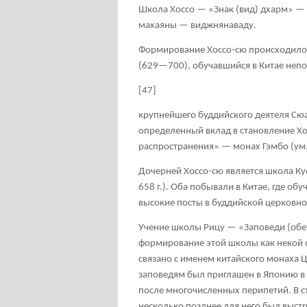
Школа Хоссо — «Знак (вид) дхарм» — 
махаяны — виджнянаваду.
Формирование Хоссо-сю происходило 
(629—700), обучавшийся в Китае непо
[47]
крупнейшего буддийского деятеля Сюан
определенный вклад в становление Хос
распространения» — монах Гэмбо (ум. в
Дочерней Хоссо-сю является школа Куся
658 г.). Оба побывали в Китае, где об
высокие посты в буддийской церковно
Учение школы Рицу — «Заповеди (обеты
формирование этой школы как некой 
связано с именем китайского монаха 
заповедям был приглашен в Японию в 74
после многочисленных перипетий. В с
несколько позднее для него был выстр