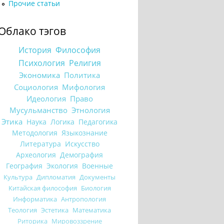
Прочие статьи
Облако тэгов
История
Философия
Психология
Религия
Экономика
Политика
Социология
Мифология
Идеология
Право
Мусульманство
Этнология
Этика
Наука
Логика
Педагогика
Методология
Языкознание
Литература
Искусство
Археология
Демография
География
Экология
Военные
Культура
Дипломатия
Документы
Китайская философия
Биология
Информатика
Антропология
Теология
Эстетика
Математика
Риторика
Мировоззрение