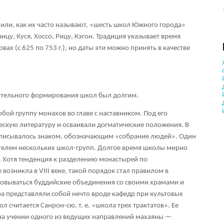
или, как их часто называют, «шесть школ Южного города»
ицу, Куся, Хоссо, Рицу, Кэгон. Традиция указывает время
ах (с 625 по 753 г.), но даты эти можно принять в качестве
вительного формирования школ был долгим.
бой группу монахов во главе с наставником. Под его
скую литературу и осваивали догматические положения. В
аписывалось знаком, обозначающим «собрание людей». Один
ителем нескольких школ-групп. Долгое время школы мирно
 Хотя тенденция к разделению монастырей по
возникла в VIII веке, такой порядок стал правилом в
зовываться буддийские объединения со своими храмами и
а представляли собой нечто вроде кафедр при культовых
л считается Санрон-сю, т. е. «школа трех трактатов». Ее
на учении одного из ведущих направлений махаяны —