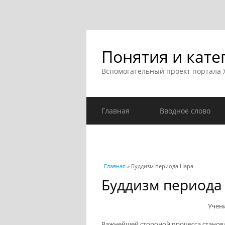
Понятия и кате
Вспомогательный проект портала
Главная
Вводное слово
Вы здесь
Главная
» Буддизм периода Нара
Буддизм периода
Учен
Важнейшей стороной процесса становл