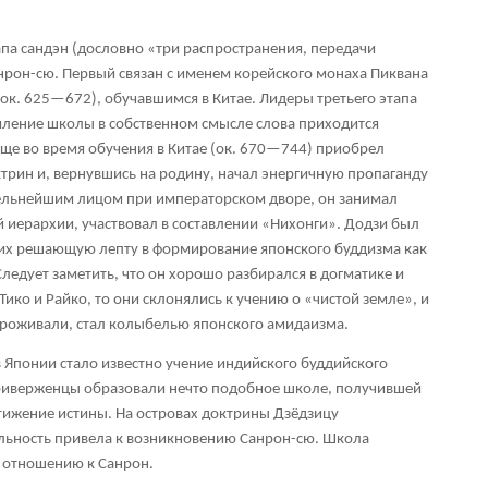
апа сандэн (дословно «три распространения, передачи
анрон-сю. Первый связан с именем корейского монаха Пиквана
 (ок. 625—672), обучавшимся в Китае. Лидеры третьего этапа
мление школы в собственном смысле слова приходится
ще во время обучения в Китае (ок. 670—744) приобрел
ктрин и, вернувшись на родину, начал энергичную пропаганду
тельнейшим лицом при императорском дворе, он занимал
 иерархии, участвовал в составлении «Нихонги». Додзи был
ших решающую лепту в формирование японского буддизма как
ледует заметить, что он хорошо разбирался в догматике и
Тико и Райко, то они склонялись к учению о «чистой земле», и
 проживали, стал колыбелью японского амидаизма.
Японии стало известно учение индийского буддийского
приверженцы образовали нечто подобное школе, получившей
тижение истины. На островах доктрины Дзёдзицу
ельность привела к возникновению Санрон-сю. Школа
о отношению к Санрон.