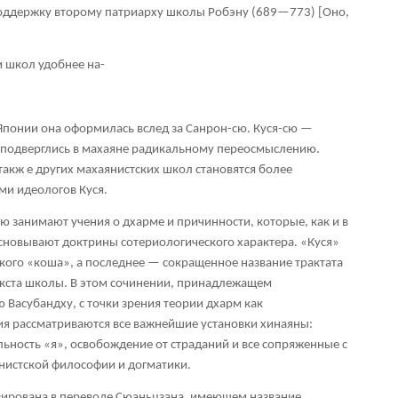
оддержку второму патриарху школы Робэну (689—773) [Оно,
 школ удобнее на-
в Японии она оформилась вслед за Санрон-сю. Куся-сю —
я подверглись в махаяне радикальному переосмыслению.
акж е других махаянистских школ становятся более
ми идеологов Куся.
ю занимают учения о дхарме и причинности, которые, как и в
сновывают доктрины сотериологического характера. «Куся»
кого «коша», а последнее — сокращенное название трактата
кста школы. В этом сочинении, принадлежащем
Васубандху, с точки зрения теории дхарм как
я рассматриваются все важнейшие установки хинаяны:
ьность «я», освобождение от страданий и все сопряженные с
нистской философии и догматики.
ирована в переводе Сюаньцзана, имеющем название