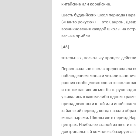
китайские или корейские.
Шесть буддийских школ периода Нара 
(«Нанто рокусю») — это Санрон, Дзёдз
возникновения каждой школы на остров
весьма прибли-
[46]
зительных, поскольку процесс дейст
Первоначально школа представляла со
наблюдением монахи читали канониче
ранних сообщениях слово «школа» з
и тот же наставник мог быть руковод
уживались в каком-либо одном храме.
принадлежности к той или иной школе 
хэйанский период, когда начали обра
монастырями. Школы же в период Нар
центрах. Наиболее старой из шести шко
доктринальный комплекс базируется 