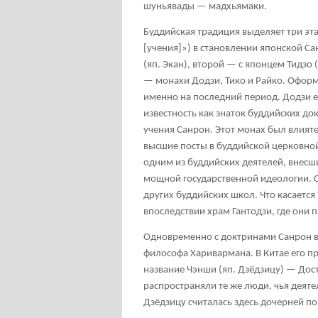
шуньявады
—
мадхьямаки
.
Буддийская традиция выделяет три эт
[учения]») в становлении японской С
(яп. Экан), второй — с японцем Тидзо
— монахи Додзи, Тико и Райко. Офор
именно на последний период. Додзи е
известность как знаток буддийских до
учения Санрон. Этот монах был влия
высшие посты в буддийской церковной
одним из буддийских деятелей, внес
мощной государственной идеологии. С
других буддийских школ. Что касается 
впоследствии храм Гантодзи, где они
Одновременно с доктринами Санрон в 
философа Харивармана. В Китае его 
название Чэнши (яп. Дзёдзицу) — Дос
распространяли те же люди, чья деят
Дзёдзицу считалась здесь дочерней п