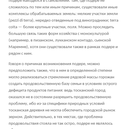
подере находился в становлении. Там, где подере не
сложилось по тем или иным причинам, существовали иные
комплексы обрабатываемых земель: мелкие участки земли
(
pezzi di terra
), нередко отведенные под виноградники;
terra
соItа
— более крупные участки, поля. Можно проследить
большую связь таких форм хозяйства с монокультурой
(например, в пизанском, лукканском контадо, сьенской
Маремме), хотя они существовали также в рамках подере и
рядом с ним.
Говоря о причинах возникновения подере, можно
предположить также, что в нем в определенной степени
могло реализоваться стремление рядовой массы горожан
создать продовольственную базу семьи в условиях острого
дефицита продуктов питания: ведь тосканский город
оказался не в состоянии разрешить продовольственную
проблему, ибо из-за специфики природных условий
тосканская деревня не могла обеспечить городской рынок
зерном. Действительно, в тех местах, где проблема
продовольствия стояла не так остро, подере не являлось