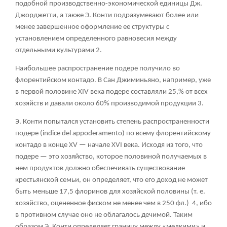
подобной производственно-экономической единицы Дж.
Джорджетти, а также Э. Конти подразумевают более или
менее завершенное оформление ее структуры с
установлением определенного равновесия между
отдельными культурами
2
.
Наибольшее распространение подере получило во
флорентийском контадо. В Сан Джиминьяно, например, уже
в первой половине XIV века подере составляли 25,% от всех
хозяйств и давали около 60% производимой продукции
3
.
Э. Конти попытался установить степень распространенности
подере (indice del appoderamento) по всему флорентийскому
контадо в конце XV — начале XVI века. Исходя из того, что
подере — это хозяйство, которое половиной получаемых в
нем продуктов должно обеспечивать существование
крестьянской семьи, он определяет, что его доход не может
быть меньше 17,5 флоринов для хозяйской половины (т. е.
хозяйство, оцененное фиском не менее чем в 250 фл.)
4
, ибо
в противном случае оно не облагалось дечимой. Таким
образом Э. Конти определяет границу между «мелкими» и