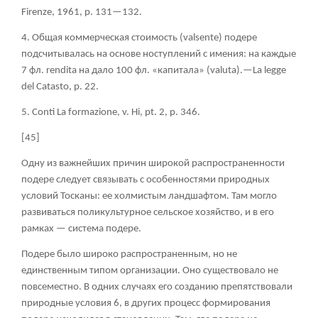
Firenze, 1961, p. 131—132.
4. Общая коммерческая стоимость (
valsente) подере
подсчитывалась на основе ноступлений с имения: на каждые
7 фл.
rendita на дало 100 фл. «капитала» (
valuta).—
La
legge
del
Catasto,
p. 22.
5. Conti La formazione, v. Hi, pt. 2, p. 346.
[45]
Одну из важнейших причин широкой распространенности
подере следует связывать с особенностями природных
условий Тосканы: ее холмистым ландшафтом. Там могло
развиваться поликультурное сельское хозяйство, и в его
рамках — система подере.
Подере было широко распространенным, но не
единственным типом организации. Оно существовало не
повсеместно. В одних случаях его созданию препятствовали
природные условия
6
, в других процесс формирования