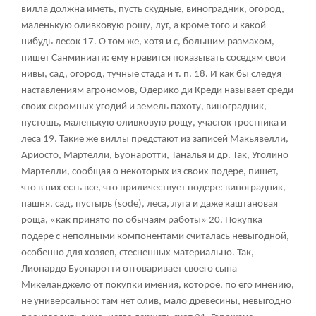
вилла должна иметь, пусть скудные, виноградник, огород,
маленькую оливковую рощу, луг, а кроме того и какой-
нибудь лесок
17
. О том же, хотя и с, большим размахом,
пишет Санминиати: ему нравится показывать соседям свои
нивы, сад, огород, тучные стада и т. п.
18
. И как бы следуя
наставлениям агрономов, Одерико ди Креди называет среди
своих скромных угодий и земель пахоту, виноградник,
пустошь, маленькую оливковую рощу, участок тростника и
леса
19
. Такие же виллы предстают из записей Макьявелли,
Ариосто, Мартелли, Буонаротти, Таналья и др. Так, Уголино
Мартелли, сообщая о некоторых из своих подере, пишет,
что в них есть все, что приличествует подере: виноградник,
пашня, сад, пустырь (sode), леса, луга и даже каштановая
роща, «как принято по обычаям работы»
20
. Покупка
подере с неполными компонентами считалась невыгодной,
особенно для хозяев, стесненных материально. Так,
Лионардо Буонаротти отговаривает своего сына
Микеланджело от покупки имения, которое, по его мнению,
не универсально: там нет олив, мало древесины, невыгодно