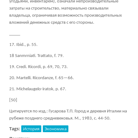
угодьями, инвентарем), означали непроизводительные
затраты на строительство, материально связывали
владельца, ограничивая возможность производительных
вложений денежных средств с его стороны.
_____
17. Ibid., р. 55.
18 Sanmrniati. Trattato, f. 79.
19. С
redi.
Ricordi,
p. 69, 70, 73.
20.
Martelli.
Ricordanze,
f. 65—66.
21.
Michelaugelo-
iratok,
p. 67.
[50]
Цитируется по изд.: Гусарова Т.П. Город и деревня Италии на
рубеже позднего средневековья. М., 1983, с. 44-50.
Tags:
История
Экономика