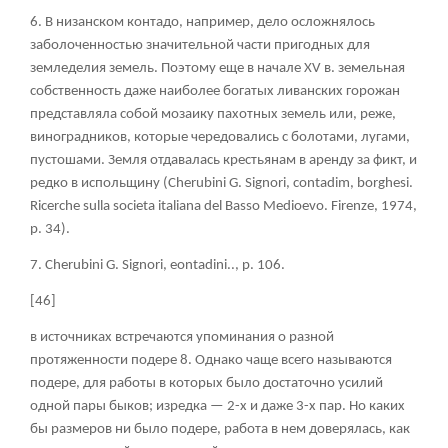
6. В низанском контадо, например, дело осложнялось
заболоченностью значительной части пригодных для
земледелия земель. Поэтому еще в начале XV в. земельная
собственность даже наиболее богатых ливанских горожан
представляла собой мозаику пахотных земель или, реже,
виноградников, которые чередовались с болотами, лугами,
пустошами. Земля отдавалась крестьянам в аренду за фикт, и
редко в испольщину (Cherubini G. Signori, contadim, borghesi.
Ricerche sulla societa italiana del Basso Medioevo. Firenze, 1974,
p. 34).
7. Cherubini G. Signori, eontadini.., p. 106.
[46]
в источниках встречаются упоминания о разной
протяженности подере
8
. Однако чаще всего называются
подере, для работы в которых было достаточно усилий
одной пары быков; изредка — 2-х и даже 3-х пар. Но каких
бы размеров ни было подере, работа в нем доверялась, как