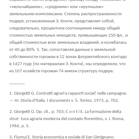
«мельчайшими», «средними» или «крупными»
земельными комплексами. Степень распространенности
подере, установленная Э. Конти, представляет собой,
следовательно, процентное соотношение между общей
стоимостью земельных имуществ, превышающих 250 фл., и
общей стоимостью всех земельных владений, и колебалась
от 40 до 80%
5
. Так, сопоставляя данные о земельной
собственности горожан в 12 зонах флорентийского контадо
в 1427 году (по материалам Э. Конти), мы определили, что
из 107 хозяйств горожан 74 имели структуру подере.
_______
1. Giorgetti G. Contratti agrarl е
rapporti social! nelle campagne.
— In: Storia d'Italia. I documents v. 5. Torino, 1973, p. 702.
2. Giorgetti G. Op. cit., p. 703; С
о
n t i E. La formazione delta
strut- tura agraria moderna del contado fiorentino, v. I. Roma,
1966, p. 5.
3. Fiumui E. Storia economica e sociale di San Gimignano.