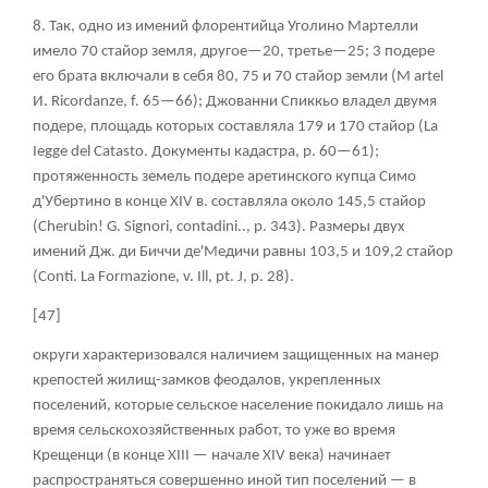
8. Так, одно из имений флорентийца Уголино Мартелли
имело 70 стайор земля, другое—20, третье—25; 3 подере
его брата включали в себя 80, 75 и 70 стайор земли (М artel
И. Ricordanze, f. 65—66); Джованни Спиккьо владел двумя
подере, площадь которых составляла 179 и 170 стайор (La
Iegge del Catasto. Документы кадастра, p. 60—61);
протяженность земель подере аретинского купца Симо
д'Убертино в конце XIV в. составляла около 145,5 стайор
(Cherubin! G. Signori, contadini.., p. 343). Размеры двух
имений Дж. ди Биччи де'Медичи равны 103,5 и 109,2 стайор
(Conti. La Formazione, v. Ill, pt. J, p. 28).
[47]
округи характеризовался наличием защищенных на манер
крепостей жилищ-замков феодалов, укрепленных
поселений, которые сельское население покидало лишь на
время сельскохозяйственных работ, то уже во время
Крещенци (в конце XIII — начале XIV века) начинает
распространяться совершенно иной тип поселений — в