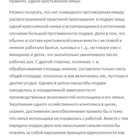
правило, одной крестьянской семье.
Можно полагать, что нет очевидного противоречия между
распространенной практикой приглашения в подере лишь
одной крестьянской семьи и встречающимися в источниках
случаями большой протяженности подере. Дело в том, что
обычно в составе крестьянской семьи вместе с ее главой в
имении работали братья, сыновья и т. д., не говоря уже о
женщинах и детях, что значительно увеличивало число
рабочих рук. С другой стороны, полезная, т. е.
обрабатываемая площадь имения, составляла только часть
общей площади, поскольку в нее включались лес, пустоши и
другие угодья. Однако в целом масштабы подере
находились в определенной зависимости от
производственных возможностей испольщика и его семьи.
Укрупнение одного хозяйственного комплекса в целях,
скажем, достижения самообеспечения привело бы к тому,
что семья испольщика не справилась с работой. Вместе с тем
передача подере двум или нескольким семьям могла бы
повлечь за собой нарушение принципа единоличности как