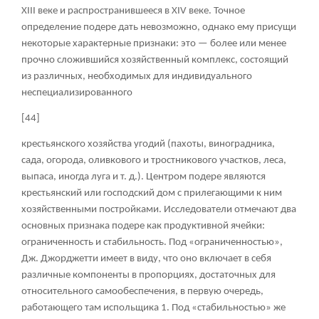
XIII веке и распространившееся в XIV веке. Точное
определение подере дать невозможно, однако ему присущи
некоторые характерные признаки: это — более или менее
прочно сложившийся хозяйственный комплекс, состоящий
из различных, необходимых для индивидуального
неспециализированного
[44]
крестьянского хозяйства угодий (пахоты, виноградника,
сада, огорода, оливкового и тростникового участков, леса,
выпаса, иногда луга и т. д.). Центром подере являются
крестьянский или господский дом с прилегающими к ним
хозяйственными постройками. Исследователи отмечают два
основных признака подере как продуктивной ячейки:
ограниченность и стабильность. Под «ограниченностью»,
Дж. Джорджетти имеет в виду, что оно включает в себя
различные компоненты в пропорциях, достаточных для
относительного самообеспечения, в первую очередь,
работающего там испольщика
1
. Под «стабильностью» же