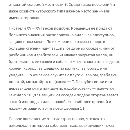
открытой сельской местности
9
. Среди таких поселений и
даже хозяйств хуторского типа важное место занимали
имения горожан.
Писатели XV—XVI веков подобно Крещенци не придают
большого значения расположению виллы в недоступном,
защищенном месте. По их мнению, хозяева теперь в
большей степени ищут защиты от дурных соседей, чем от
разбойников и грабителей.
«Никакая закрытая вилла, ни
бдительность ее хозяев и собак не могут спасти от соседских
козней: курицу, вышедшую за калитку, вы больше не
увидите... То же самое случится с плугом, ярмом, граблями,
лопатой, мотыгой; то он (
сосед — Т. Г.
) срубит ветки или
деревья для очага или других надобностей»
, — жалуется
Тансилло
10
. Для защиты от соседей подере огораживается
частой изгородью или канавой. Но наиболее прочной и
надежной защитой считаются деревья
11
.
Первое впечатление от этих строк таково, что как-то
измельчали интересы собственников, враждующих из-за