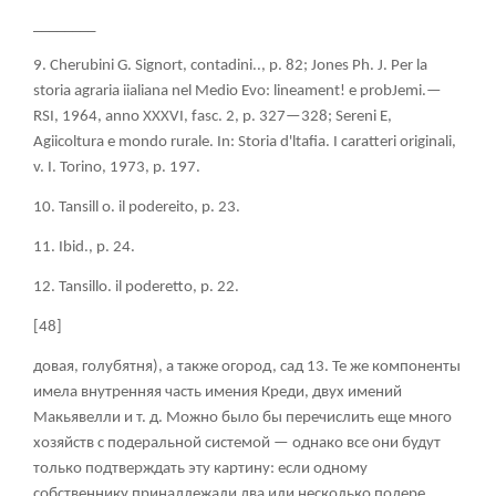
________
9. Cherubini G. Signort, contadini.., p. 82; Jones Ph. J. Per la
storia agraria iialiana nel Medio Evo: lineament! e probJemi.—
RSI, 1964, anno XXXVI, fasc. 2, p. 327—328; Sereni E,
Agiicoltura e mondo rurale. In: Storia d'ltafia. I caratteri originali,
v. I. Torino, 1973, p. 197.
10. Tansill о
. il podereito, p. 23.
11.
Ibid.,
p. 24.
12.
Tansillo.
il
poderetto,
p. 22.
[48]
довая, голубятня), а также огород, сад
13
. Те же компоненты
имела внутренняя часть имения Креди, двух имений
Макьявелли и т. д. Можно было бы перечислить еще много
хозяйств с подеральной системой — однако все они будут
только подтверждать эту картину: если одному
собственнику принадлежали два или несколько подере,