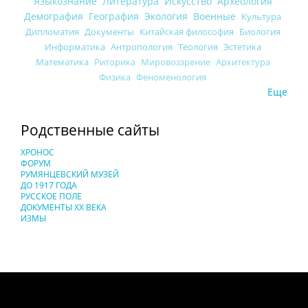
Языкознание
Литература
Искусство
Археология
Демография
География
Экология
Военные
Культура
Дипломатия
Документы
Китайская философия
Биология
Информатика
Антропология
Теология
Эстетика
Математика
Риторика
Мировоззрение
Архитектура
Физика
Феноменология
Еще
Родственные сайты
ХРОНОС
ФОРУМ
РУМЯНЦЕВСКИЙ МУЗЕЙ
ДО 1917 ГОДА
РУССКОЕ ПОЛЕ
ДОКУМЕНТЫ XX ВЕКА
ИЗМЫ
Понятия И Категории - Исторический Проект ХРОНОС