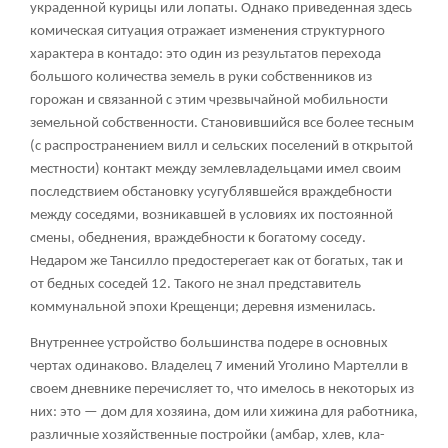
украденной курицы или лопаты. Однако приведенная здесь
комическая ситуация отражает изменения структурного
характера в контадо: это один из результатов перехода
большого количества земель в руки собственников из
горожан и связанной с этим чрезвычайной мобильности
земельной собственности. Становившийся все более тесным
(с распространением вилл и сельских поселений в открытой
местности) контакт между землевладельцами имел своим
последствием обстановку усугублявшейся враждебности
между соседями, возникавшей в условиях их постоянной
смены, обеднения, враждебности к богатому соседу.
Недаром же Тансилло предостерегает как от богатых, так и
от бедных соседей
12
. Такого не знал представитель
коммунальной эпохи Крещенци; деревня изменилась.
Внутреннее устройство большинства подере в основных
чертах одинаково. Владелец 7 имений Уголино Мартелли в
своем дневнике перечисляет то, что имелось в некоторых из
них: это — дом для хозяина, дом или хижина для работника,
различные хозяйственные постройки (амбар, хлев, кла-