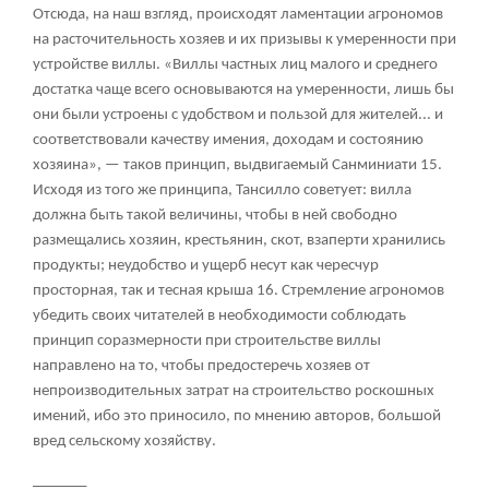
Отсюда, на наш взгляд, происходят ламентации агрономов
на расточительность хозяев и их призывы к умеренности при
устройстве виллы. «Виллы частных лиц малого и среднего
достатка чаще всего основываются на умеренности, лишь бы
они были устроены с удобством и пользой для жителей... и
соответствовали качеству имения, доходам и состоянию
хозяина», — таков принцип, выдвигаемый Санминиати
15
.
Исходя из того же принципа, Тансилло советует: вилла
должна быть такой величины, чтобы в ней свободно
размещались хозяин, крестьянин, скот, взаперти хранились
продукты; неудобство и ущерб несут как чересчур
просторная, так и тесная крыша
16
. Стремление агрономов
убедить своих читателей в необходимости соблюдать
принцип соразмерности при строительстве виллы
направлено на то, чтобы предостеречь хозяев от
непроизводительных затрат на строительство роскошных
имений, ибо это приносило, по мнению авторов, большой
вред сельскому хозяйству.
_______