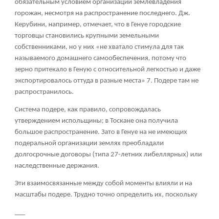
обязательным условием организации землевладения
горожан, несмотря на распространение последнего. Дж.
Керубини, например, отмечает, что в Генуе городские
торговцы становились крупными земельными
собственниками, но у них «не хватало стимула для так
называемого домашнего самообеспечения, потому что
зерно притекало в Геную с относительной легкостью и даже
экспортировалось оттуда в разные места»
7
. Подере там не
распространилось.
Система подере, как правило, сопровождалась
утверждением испольщины; в Тоскане она получила
большое распространение. Зато в Генуе на не имеющих
подеральной организации землях преобладали
долгосрочные договоры (типа 27-летних либеллярных) или
наследственные держания.
Эти взаимосвязанные между собой моменты влияли и на
масштабы подере. Трудно точно определить их, поскольку
___