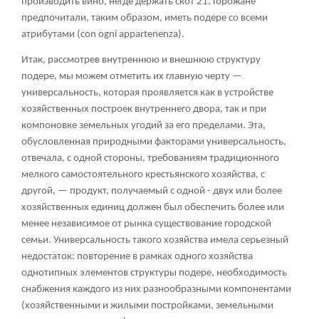
производить вино, негде держать скот
21
. Горожане
предпочитали, таким образом, иметь подере со всеми
атрибутами (con ogni appartenenza).
Итак, рассмотрев внутреннюю и внешнюю структуру
подере, мы можем отметить их главную черту —
универсальность, которая проявляется как в устройстве
хозяйственных построек внутреннего двора, так и при
компоновке земельных угодий за его пределами. Эта,
обусловленная природными факторами универсальность,
отвечала, с одной стороны, требованиям традиционного
мелкого самостоятельного крестьянского хозяйства, с
другой, — продукт, получаемый с одной - двух или более
хозяйственных единиц должен был обеспечить более или
менее независимое от рынка существование городской
семьи. Универсальность такого хозяйства имела серьезный
недостаток: повторение в рамках одного хозяйства
однотипных элементов структуры подере, необходимость
снабжения каждого из них разнообразными компонентами
(хозяйственными и жилыми постройками, земельными