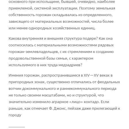
основного при испольщине, бывшей, очевидно, наиболее
приемлемой, системой эксплуатации. Поэтому земельная
собственность горожан складывалась из определенного,
зависящего от материальных возможностей, числа более
или менее однородных хозяйственных единиц.
Какова внутренняя и внешняя структура подере? Как она
соотносилась с материальными возможностями рядовых
горожан-землевладельцев, с их стремлением к созданию
продовольственной базы семьи, с характером
используемого в них труда медзадриев?
Имения горожан, распространившиеся в XIV—XV веках в
пригородных зонах, существенно отличались от феодальных
вотчин докоммунального и раннекоммунального периода
не только своими масштабами, но и структурой, что
значительно изменило аграрное «лицо» контадо. Если
раньше, как отмечает Ф. Джонс, пейзаж даже прилегающей к
городу
________