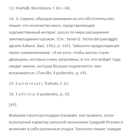
13. Martelli. Ricordanze, f. 63—66.
14. Э. Серени, обращая внимание на это обстоятельство,
пишет, что количество вилл, представляющих
художественный интерес, росло по мере расширения
землевладения горожан. (См.:
Sereni Е.
Storia
del ра
esaggio
agrario
italiano.
Bari, 1962,
p. 145). Тайсилло предостерегает
своих современников: «Я не хочу, чтобы виллы стали
дворцами, которые очень загружены; и тот, кто войдет туда,
увидит землю, которая больше подметается, чем
вспахивается» (Тansi
llо. i
l poderctto, p. 49).
15. S a n m i n i a t i. Trattato, f. 41.
16. T a ii s i U о
. II poderetto, p. 50.
[49]
Внешняя структура подере отражает, как правило, поли-
культурный характер сельской экономики Средней Италии и
включает в себя различные угодья. Тансилло пишет: каждая