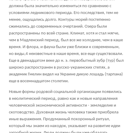
должна была значительно измениться по сравнению с
условиями ледникового периода. Его последствия, тем не
менее, ощущались долго. Контуры морей постепенно
сжимались до современных очертаний. Озера были
распространены по всей стране. Климат, хотя и стал мягче,
чем в Мадленский период, был все же холоднее, чем в каше
время. И флора, и фауна были уже близки к современным,
но виды,4 неизвестные в наше время, все еще существовали.
Еще в двенадцатом веке до н. э. первобытный зубр (тур) был
широко распространен в русско-украинских степях, а
академик Гмелин видел на Украине дикую лошадь (тарпана)
еще в восемнадцатом столетии.
Новые формы родовой социальной организации появились
в неолитический период, равно как и новые направления
человеческой экономической активности - земледелие и
скотоводство. Духовная жизнь человека также приобрела
иные выражения. Продуманный похоронный ритуал,
который мы знаем из находок, указывает на развитие идеи
загробной жизни. Люди должны были уже обладать