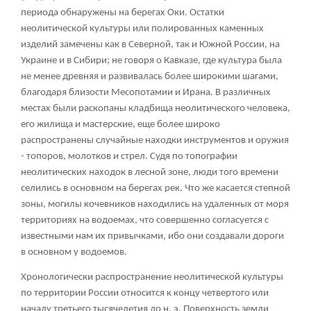
периода обнаружены на берегах Оки. Остатки
неолитической культуры или полированных каменных
изделий замечены как в Северной, так и Южной России, на
Украине и в Сибири; не говоря о Кавказе, где культура была
не менее древняя и развивалась более широкими шагами,
благодаря близости Месопотамии и Ирана. В различных
местах были раскопаны кладбища неолитического человека,
его жилища и мастерские, еще более широко
распространены случайные находки инструментов и оружия
- топоров, молотков и стрел. Судя по топографии
неолитических находок в лесной зоне, люди того времени
селились в основном на берегах рек. Что же касается степной
зоны, могилы кочевников находились на удаленных от моря
территориях на водоемах, что совершенно согласуется с
известными нам их привычками, ибо они создавали дороги
в основном у водоемов.
Хронологически распространение неолитической культуры
по территории России относится к концу четвертого или
началу третьего тысячелетия до н. э. Поверхность земли