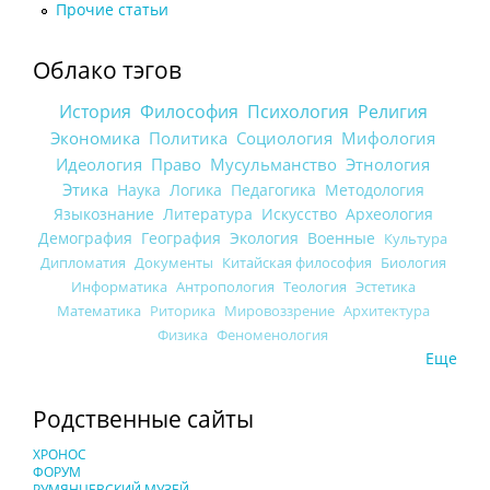
Прочие статьи
Облако тэгов
История
Философия
Психология
Религия
Экономика
Политика
Социология
Мифология
Идеология
Право
Мусульманство
Этнология
Этика
Наука
Логика
Педагогика
Методология
Языкознание
Литература
Искусство
Археология
Демография
География
Экология
Военные
Культура
Дипломатия
Документы
Китайская философия
Биология
Информатика
Антропология
Теология
Эстетика
Математика
Риторика
Мировоззрение
Архитектура
Физика
Феноменология
Еще
Родственные сайты
ХРОНОС
ФОРУМ
РУМЯНЦЕВСКИЙ МУЗЕЙ