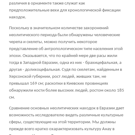
различия в орнаменте также служат как
предположительные вехи для хронологической фиксации
находок.
Поскольку в значительном количестве захоронений
неолитического периода были обнаружены человеческие
черепа и скелеты, можно получить некоторое
представление об антропологическом типе населения этой
эпохи. Оказывается, что по крайней мере две расы жили
тогда в Западной Евразии, одна из них - брахицефальная, а
другая - долихоцефальная. Судя по скелетам, найденным в
Херсонской губернии, рост людей, живших там, не
превышал 169 см; раскопки в Киевских провинциях
обнаружили кости более высоких людей, ростом около 185
см.
Сравнение основных неолитических находок в Евразии дает
возможность исследователю видеть различные культурные
сферы, существующие на этой территории. Мы должны
прежде всего кратко охарактеризовать культуру Анау в