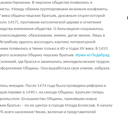
анами Германии. В чешском обществе появились и
висты. Между обеими группировками возникли конфликты.
V века община чешских братьев, духовным отцом которой
оло 1457), противник католической церкви и угнетения
редства изменения общества. О Хельчицком сохранилось
происхождении, образовании, имени, датах жизни. Лишь в
 Ястребову удалось воссоздать картину литературной
ики появились в Чехии только в 40-х годах XV века. В 1453
цкого основала Общину чешских братьев.
Иржи из Подебрад
Силезией, где братья и занимались земледельческим трудом.
оформление Общины. Она выработала свое учение, избрала
ись имущие. После 1474 года была проведена реформа и
шая перевес в 1490 г. на синоде Общины. Братьям теперь
 промыслом. Большинство Общины, принявшее новые
кие братья» - по их центру в городе Млада Болеслав. К началу
% всего населения Чехии, включая и представителей