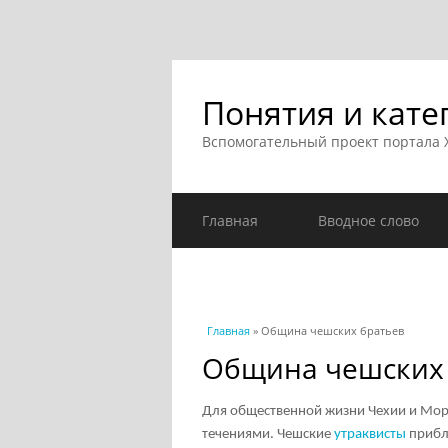
Понятия и кате
Вспомогательный проект портала
Главная
Вводное слово
Вы здесь
Главная
» Община чешских братьев
Община чешских
Для общественной жизни Чехии и Мор
течениями. Чешские
утраквисты
прибли