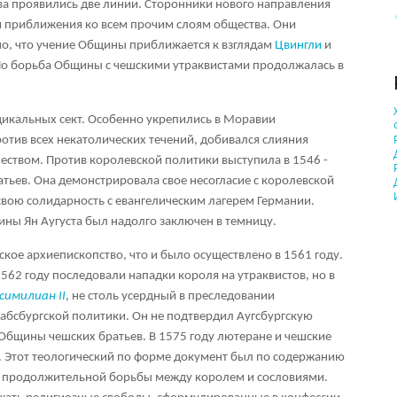
ова проявились две линии. Сторонники нового направления
и приближения ко всем прочим слоям общества. Они
сно, что учение Общины приближается к взглядам
Цвингли
и
Но борьба Общины с чешскими утраквистами продолжалась в
дикальных сект. Особенно укрепились в Моравии
отив всех некатолических течений, добивался слияния
чеством. Против королевской политики выступила в 1546 -
тьев. Она демонстрировала свое несогласие с королевской
свою солидарность с евангелическим лагерем Германии.
ны Ян Аугуста был надолго заключен в темницу.
кое архиепископство, что и было осуществлено в 1561 году.
 1562 году последовали нападки короля на утраквистов, но в
симилиан II
, не столь усердный в преследовании
 габсбургской политики. Он не подтвердил Аугсбургскую
Общины чешских братьев. В 1575 году лютеране и чешские
 Этот теологический по форме документ был по содержанию
м продолжительной борьбы между королем и сословиями.