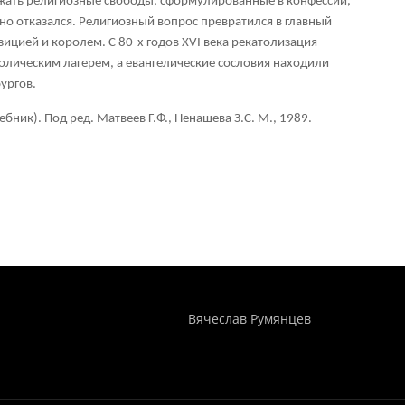
ажать религиозные свободы, сформулированные в конфессии,
но отказался. Религиозный вопрос превратился в главный
ицией и королем. С 80-х годов XVI века рекатолизация
олическим лагерем, а евангелические сословия находили
ургов.
ник). Под ред. Матвеев Г.Ф., Ненашева З.С. М., 1989.
Понятия И Категории - Исторический Проект ХРОНОС
WEB-редактор
Вячеслав Румянцев