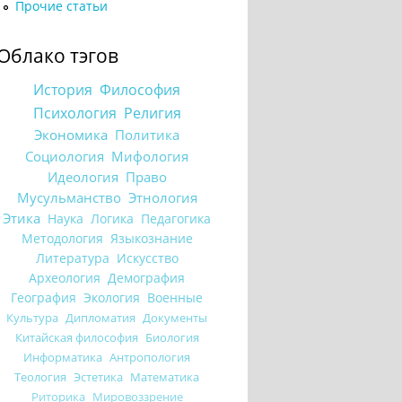
Прочие статьи
Облако тэгов
История
Философия
Психология
Религия
Экономика
Политика
Социология
Мифология
Идеология
Право
Мусульманство
Этнология
Этика
Наука
Логика
Педагогика
Методология
Языкознание
Литература
Искусство
Археология
Демография
География
Экология
Военные
Культура
Дипломатия
Документы
Китайская философия
Биология
Информатика
Антропология
Теология
Эстетика
Математика
Риторика
Мировоззрение