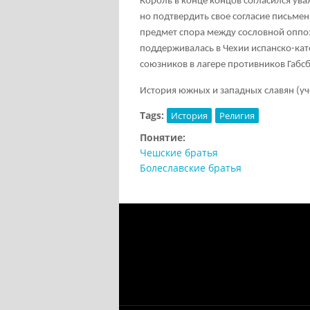
Король в конце концов согласился ув
но подтвердить свое согласие письмен
предмет спора между сословной оппоз
поддерживалась в Чехии испанско-кат
союзников в лагере противников Габсб
История южных и западных славян (учеб
Tags:
История
Религия
Понятие:
Чешские братья
Болеславские братья