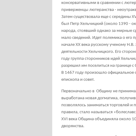
консервативными в сравнении с лютер
приверженцы лютеранства - неоутрак
Затем существовала еще с середины X
был Петр Хельчицкий (около 1390 - ок
народа, стоявший однако за мирные с
мало сведений. Идет полемика о его 
начале XX века русскому ученому Н.В.
деятельности Хельчицкого. Его сторонн
году группа сторонников идей Хельчи
разрешил им поселиться на границе с 
В 1467 году произошло официальное 
епископа и совет.
Первоначально в Общину не принимал
выработана новая догматика, получив
позволялось заниматься торговлей и
правила, стало называться «болеславс
XVI века Община объединяла около 10
дворянства.