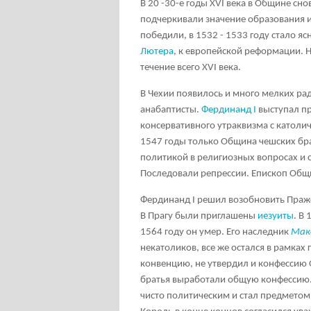
В 20 -30-е годы XVI века в Общине сн
подчеркивали значение образования 
победили, в 1532 - 1533 году стало я
Лютера
, к европейской реформации. 
течение всего XVI века.
В Чехии появилось и много мелких ра
анабаптисты
.
Фердинанд I
выступал пр
консервативного утраквизма с католи
1547 годы только Община чешских бра
политикой в религиозных вопросах и 
Последовали репрессии. Епископ Общи
Фердинанд I решил возобновить Пражс
В Прагу были приглашены
иезуиты
. В
1564 году он умер. Его наследник
Мак
некатоликов, все же остался в рамках
конвенцию, не утвердил и конфессию 
братья выработали общую конфессию.
чисто политическим и стал предмето