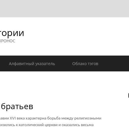
гории
 ХРОНОС
Алфавитный указатель
Облако тэгов
 братьев
авии XVI века характерна борьба между религиозными
зились к католический церкви и оказались весьма