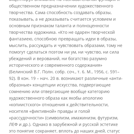
общественном предназначении художественного
творчества. Сама способность создавать образы,
показывать, а не доказывать считается условием и
основным признаком таланта и полноценности
творчества художника. «Кто не одарен творческой
фантазиею, способною превращать идеи в образы,
мыслить, рассуждать и чувствовать образами, тому не
помогут сделаться поэтом ни ум, ни чувство, ни сила
убеждений и верований, ни богатство разумно
исторического и современного содержания»
(Белинский В.Г. Полн. собр. соч., т. 6. М., 1956, с. 591–
92). В кон. 19 – нач. 20 в. возникают различные «анти-
образные» концепции искусства, подвергающие
сомнению или отвергающие вообще категорию
художественного образа как якобы апологию
«копиистского» отношения к действительности,
носителя «фиктивной» правды и голой
«рассудочности» (символизм, имажинизм, футуризм,
ЛЕФ и др.). Однако в зарубежной и русской эстетике
это понятие сохраняет, вплоть до наших дней, статус