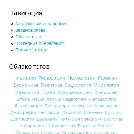
Навигация
Алфавитный справочник
Вводное слово
Облако тэгов
Последние обновления
Прочие статьи
Облако тэгов
История
Философия
Психология
Религия
Экономика
Политика
Социология
Мифология
Идеология
Право
Мусульманство
Этнология
Этика
Наука
Логика
Педагогика
Методология
Языкознание
Литература
Искусство
Археология
Демография
География
Экология
Военные
Культура
Дипломатия
Документы
Китайская философия
Биология
Информатика
Антропология
Теология
Эстетика
Математика
Риторика
Мировоззрение
Архитектура