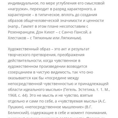
индивидуальное, по мере углубления его смысловой
«нагрузки», переходит в разряд характерного, а
характерное – в типическое, вплоть до создания
образов общечеловеческой значимости и ценности
(напр., Гамлет в этом плане несопоставим с
Розенкранцем, Дон Кихот – с Санчо Пансой, а
Хлестаков – с Тяпкиным или Ляпкиным).
Художественный образ – это акт и результат
творческого претворения, преображения
действительности, когда чувственное в
художественном произведении возводится
созерцанием в чистую видимость, так что оно
оказывается как бы «посредине между
непосредственной чувственностью и принадлежащей
области идеального мыслью» (Гегель. Эстетика, т. 1. М.,
1968, с. 44). Это не мысль и не чувство, взятые
отдельно и сами по себе, а «чувствуемая мысль» (А.С.
Пушкин), «непосредственное мышление» (В.Г.
Белинский), содержащие в себе и момент понимания,