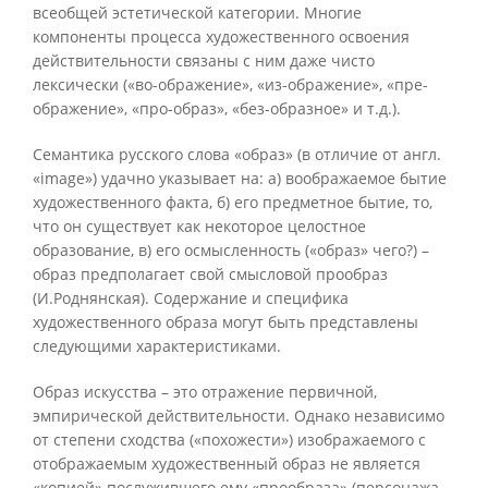
всеобщей эстетической категории. Многие
компоненты процесса художественного освоения
действительности связаны с ним даже чисто
лексически («во-ображение», «из-ображение», «пре-
ображение», «про-образ», «без-образное» и т.д.).
Семантика русского слова «образ» (в отличие от англ.
«image») удачно указывает на: а) воображаемое бытие
художественного факта, б) его предметное бытие, то,
что он существует как некоторое целостное
образование, в) его осмысленность («образ» чего?) –
образ предполагает свой смысловой прообраз
(И.Роднянская). Содержание и специфика
художественного образа могут быть представлены
следующими характеристиками.
Образ искусства – это отражение первичной,
эмпирической действительности. Однако независимо
от степени сходства («похожести») изображаемого с
отображаемым художественный образ не является
«копией» послужившего ему «прообраза» (персонажа,