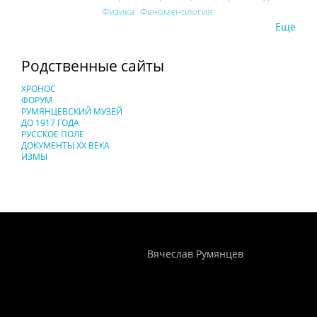
Физика
Феноменология
Еще
Родственные сайты
ХРОНОС
ФОРУМ
РУМЯНЦЕВСКИЙ МУЗЕЙ
ДО 1917 ГОДА
РУССКОЕ ПОЛЕ
ДОКУМЕНТЫ XX ВЕКА
ИЗМЫ
Понятия И Категории - Исторический Проект ХРОНОС
WEB-редактор
Вячеслав Румянцев