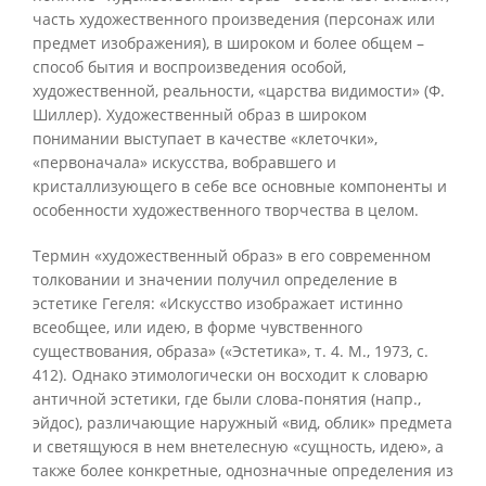
часть художественного произведения (персонаж или
предмет изображения), в широком и более общем –
способ бытия и воспроизведения особой,
художественной, реальности, «царства видимости» (Ф.
Шиллер). Художественный образ в широком
понимании выступает в качестве «клеточки»,
«первоначала» искусства, вобравшего и
кристаллизующего в себе все основные компоненты и
особенности художественного творчества в целом.
Термин «художественный образ» в его современном
толковании и значении получил определение в
эстетике Гегеля: «Искусство изображает истинно
всеобщее, или идею, в форме чувственного
существования, образа» («Эстетика», т. 4. М., 1973, с.
412). Однако этимологически он восходит к словарю
античной эстетики, где были слова-понятия (напр.,
эйдос), различающие наружный «вид, облик» предмета
и светящуюся в нем внетелесную «сущность, идею», а
также более конкретные, однозначные определения из