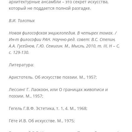
архитектурные ансамбли – это секрет искусства,
который не поддается полной разгадке.
В.И. Толстых
Новая философская энциклопедия. В четырех томах. /
Ин-т философии РАН. Научно-ред. совет: В.С. Степин,
А.А. Гусейнов, Г.Ю. Семигин. М., Мысль, 2010, т.
III, Н – С,
с. 129-130.
Литература:
Аристотель. Об искусстве поэзии. М., 1957;
Лессинг Г. Лаокоон, или О границах живописи и
поэзии. М., 1957;
Гегель Г.В.Ф. Эстетика, т. 1, 4. М., 1968;
Гёте И.В. Об искусстве. М., 1975;