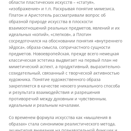
области пластических искусств – «статуя»,
«изображение» и т.п. Раскрывая понятие мимезиса,
Платон и Аристотель рассматривали вопрос об
образной природе искусства в плоскости
взаимоотношений реальных предметов, явлений и их
идеальных «копий», «слепков», а Плотин
сосредоточился на обосновании понятия «внутреннего
эйдоса», образа-смысла, сопричастного сущности
предметов. Новоевропейская, прежде всего немецкая
классическая эстетика выдвигает на первый план не
миметический аспект, а продуктивный, выразительно-
созидательный, связанный с творческой активностью
художника. Понятие художественного образа
закрепляется в качестве некоего уникального способа
и результата взаимодействия и разрешения
противоречий между духовным и чувственным,
идеальным и реальным началами.
Со временем формула искусства как «мышления в
образах» стала синонимом реалистического метода,
акцентируя внимание на познавательной функции и