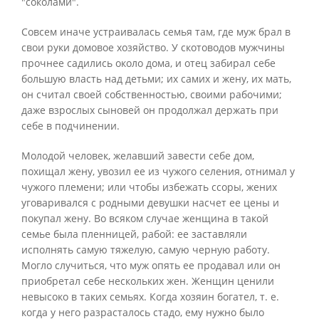
"соколами".
Совсем иначе устраивалась семья там, где муж брал в
свои руки домовое хозяйство. У скотоводов мужчины
прочнее садились около дома, и отец забирал себе
большую власть над детьми; их самих и жену, их мать,
он считал своей собственностью, своими рабочими;
даже взрослых сыновей он продолжал держать при
себе в подчинении.
Молодой человек, желавший завести себе дом,
похищал жену, увозил ее из чужого селения, отнимал у
чужого племени; или чтобы избежать ссоры, жених
уговаривался с родными девушки насчет ее цены и
покупал жену. Во всяком случае женщина в такой
семье была пленницей, рабой: ее заставляли
исполнять самую тяжелую, самую черную работу.
Могло случиться, что муж опять ее продавал или он
приобретал себе нескольких жен. Женщин ценили
невысоко в таких семьях. Когда хозяин богател, т. е.
когда у него разрасталось стадо, ему нужно было