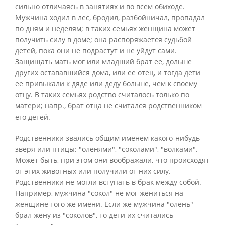
сильно отличаясь в занятиях и во всем обиходе.
Мужчина ходил в лес, бродил, разбойничал, пропадал
по дням и неделям; в таких семьях женщина может
получить силу в доме; она распоряжается судьбой
детей, пока они не подрастут и не уйдут сами.
Защищать мать мог или младший брат ее, дольше
других остававшийся дома, или ее отец, и тогда дети
ее привыкали к дяде или деду больше, чем к своему
отцу. В таких семьях родство считалось только по
матери; напр., брат отца не считался родственником
его детей.
Родственники звались общим именем какого-нибудь
зверя или птицы: "оленями", "соколами", "волками".
Может быть, при этом они воображали, что происходят
от этих животных или получили от них силу.
Родственники не могли вступать в брак между собой.
Например, мужчина "сокол" не мог жениться на
женщине того же имени. Если же мужчина "олень"
брал жену из "соколов", то дети их считались