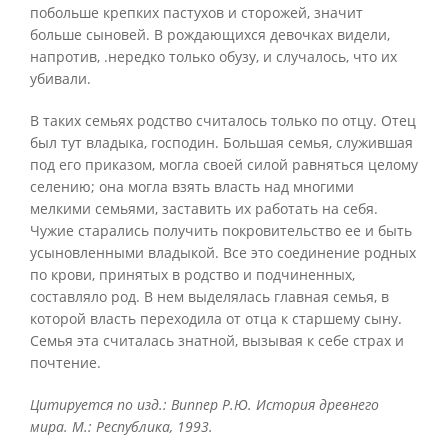
побольше крепких пастухов и сторожей, значит
больше сыновей. В рождающихся девочках видели,
напротив, .нередко только обузу, и случалось, что их
убивали.
В таких семьях родство считалось только по отцу. Отец
был тут владыка, господин. Большая семья, служившая
под его приказом, могла своей силой равняться целому
селению; она могла взять власть над многими
мелкими семьями, заставить их работать на себя.
Чужие старались получить покровительство ее и быть
усыновленными владыкой. Все это соединение родных
по крови, принятых в родство и подчиненных,
составляло род. В нем выделялась главная семья, в
которой власть переходила от отца к старшему сыну.
Семья эта считалась знатной, вызывая к себе страх и
почтение.
Цитируется по изд.: Виппер Р.Ю. История древнего
мира. М.: Республика, 1993.