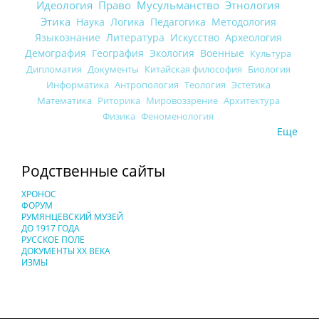
Идеология
Право
Мусульманство
Этнология
Этика
Наука
Логика
Педагогика
Методология
Языкознание
Литература
Искусство
Археология
Демография
География
Экология
Военные
Культура
Дипломатия
Документы
Китайская философия
Биология
Информатика
Антропология
Теология
Эстетика
Математика
Риторика
Мировоззрение
Архитектура
Физика
Феноменология
Еще
Родственные сайты
ХРОНОС
ФОРУМ
РУМЯНЦЕВСКИЙ МУЗЕЙ
ДО 1917 ГОДА
РУССКОЕ ПОЛЕ
ДОКУМЕНТЫ XX ВЕКА
ИЗМЫ