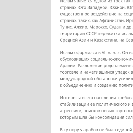
Ислам является одной из трех так
странах Юго-Западной, Южной, Юг
существенное воздействие на соц
странах, таких, как Афганистан, Ир
Тунис, Алжир, Марокко, Судан и др
территории СССР пережитки ислам
Средней Азии и Казахстана, на Сев
Ислам оформился в VII в. н. э. Он
обусловивших социально-экономич
Аравии. Разложение родоплеменног
торговле и наметившийся упадок в
международной обстановки усилил
к объединению и созданию полити
Интересы всего населения требов
стабилизации ее политического и
агрессиям, поисков новых торговы
которым шла бы консолидация сил 
В ту пору у арабов не было едино