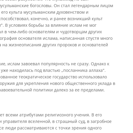
мусульманские богословы. Он стал легендарным лицом
его культа мусульманским духовенством и
особствовал, конечно, и ранее возникший культ
". В условиях борьбы за влияние ислам не мог
пал в чем-либо основателям и чудотворцам других
иография основателя ислама, написанная спустя много
жа на жизнеописания других пророков и основателей
ие, ислам завоевал популярность не сразу. Однако к
 уже находилась под властью „посланника аллаха".
ованное теократическое государство использовало
 оружия для укрепления нового общественного уклада в
авоевательной политики далеко за ее пределами.
т всеми атрибутами религиозного учения. В его
 и управителя вселенной, в страшный суд, в загробное
все люди рассматриваются с точки зрения одного