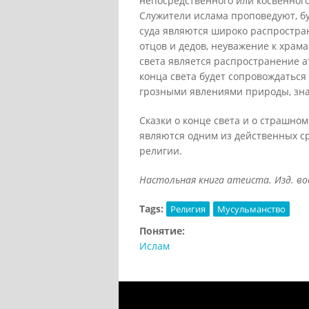
непосредственного или косвенного
Служители ислама проповедуют, бу
суда являются широко распростра
отцов и дедов, неуважение к храма
света является распространение а
конца света будет сопровождаться
грозными явлениями природы, зн
Сказки о конце света и о страшно
являются одним из действенных сре
религии.
Настольная книга атеиста. Изд. вось
Tags:
Религия
Мусульманство
Понятие:
Ислам