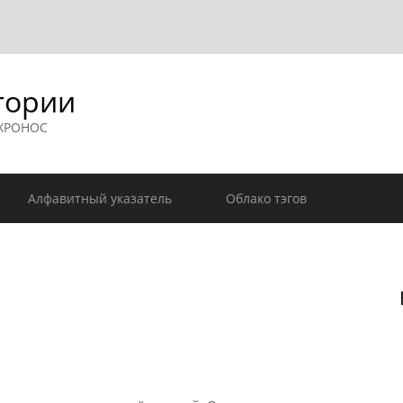
гории
 ХРОНОС
Алфавитный указатель
Облако тэгов