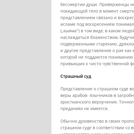
бессмертии души. Приверженцы ис
покидающей тело в момент смерти 
представлением связано и воскрес
исламе под воскресением понимал
(„кыяма") в том виде, в каком люд
наслаждаться блаженством, будучи
подверженными старению, дряхлост
и другие представления о рае как
которой не поддаются пониманию
привыкших к чисто чувственной ф
Страшный суд
Представление о страшном суде в
веры арабов- язычников в загробн
христианского вероучения. Точног
преданиях не имеется.
Обычно духовенство в своих проп
страшном суде в соответствии со 