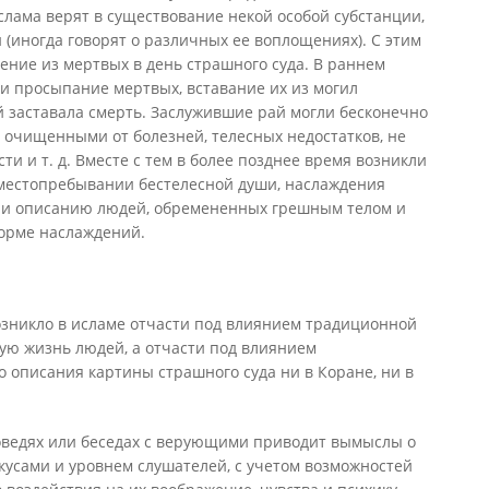
лама верят в существование некой особой субстанции,
(иногда говорят о различных ее воплощениях). С этим
ение из мертвых в день страшного суда. В раннем
и просыпание мертвых, вставание их из могил
ей заставала смерть. Заслужившие рай могли бесконечно
 очищенными от болезней, телесных недостатков, не
и и т. д. Вместе с тем в более позднее время возникли
 местопребывании бестелесной души, наслаждения
 и описанию людей, обремененных грешным телом и
орме наслаждений.
озникло в исламе отчасти под влиянием традиционной
ую жизнь людей, а отчасти под влиянием
о описания картины страшного суда ни в Коране, ни в
оведях или беседах с верующими приводит вымыслы о
вкусами и уровнем слушателей, с учетом возможностей