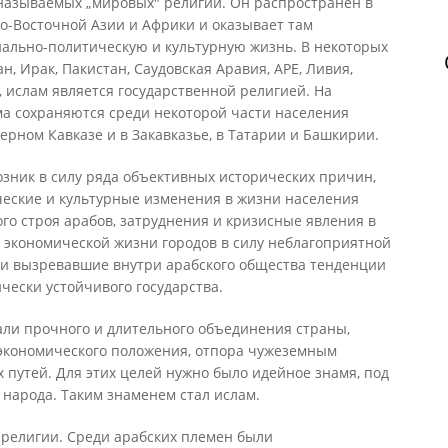
 называемых „мировых" религий. Он распространен в
о-Восточной Азии и Африки и оказывает там
иально-политическую и культурную жизнь. В некоторых
ан, Ирак, Пакистан, Саудовская Аравия, АРЕ, Ливия,
., ислам является государственной религией. На
а сохраняются среди некоторой части населения
ерном Кавказе и в Закавказье, в Татарии и Башкирии.
 возник в силу ряда объективных исторических причин,
еские и культурные изменения в жизни населения
о строя арабов, затруднения и кризисные явления в
 экономической жизни городов в силу неблагоприятной
и вызревавшие внутри арабского общества тенденции
чески устойчивого государства.
али прочного и длительного объединения страны,
 экономического положения, отпора чужеземным
х путей. Для этих целей нужно было идейное знамя, под
народа. Таким знаменем стал ислам.
й религии. Среди арабских племен были