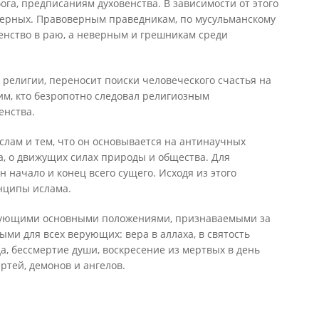
ога, предписаниям духовенства. В зависимости от этого
верных. Правоверным праведникам, по мусульманскому
енство в раю, а неверным и грешникам среди
е религии, переносит поиски человеческого счастья на
им, кто безропотно следовал религиозным
енства.
ислам и тем, что он основывается на антинаучных
а, о движущих силах природы и общества. Для
н начало и конец всего сущего. Исходя из этого
нципы ислама.
дующими основными положениями, признаваемыми за
ми для всех верующих: вера в аллаха, в святость
, бессмертие души, воскресение из мертвых в день
ертей, демонов и ангелов.