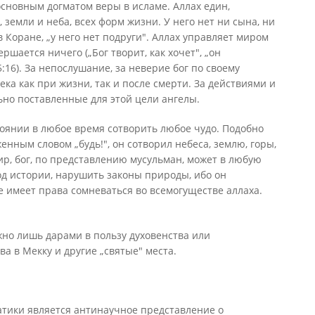
основным догматом веры в исламе. Аллах един,
 земли и неба, всех форм жизни. У него нет ни сына, ни
в Коране, „у него нет подруги". Аллах управляет миром
ршается ничего („Бог творит, как хочет", „он
5:16). За непослушание, за неверие бог по своему
ка как при жизни, так и после смерти. За действиями и
но поставленные для этой цели ангелы.
стоянии в любое время сотворить любое чудо. Подобно
нным словом „будь!", он сотворил небеса, землю, горы,
р, бог, по представлению мусульман, может в любую
д истории, нарушить законы природы, ибо он
 имеет права сомневаться во всемогуществе аллаха.
жно лишь дарами в пользу духовенства или
а в Мекку и другие „святые" места.
атики является антинаучное представление о