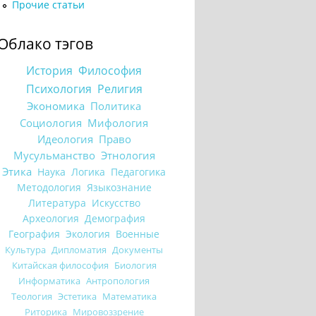
Прочие статьи
Облако тэгов
История
Философия
Психология
Религия
Экономика
Политика
Социология
Мифология
Идеология
Право
Мусульманство
Этнология
Этика
Наука
Логика
Педагогика
Методология
Языкознание
Литература
Искусство
Археология
Демография
География
Экология
Военные
Культура
Дипломатия
Документы
Китайская философия
Биология
Информатика
Антропология
Теология
Эстетика
Математика
Риторика
Мировоззрение