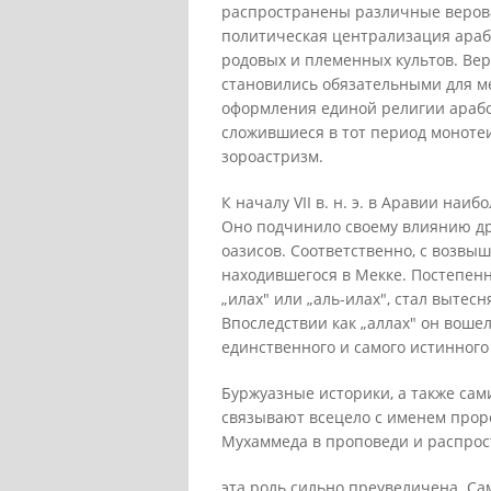
распространены различные верова
политическая централизация араб
родовых и племенных культов. Ве
становились обязательными для м
оформления единой религии арабо
сложившиеся в тот период монотеи
зороастризм.
К началу VII в. н. э. в Аравии на
Оно подчинило своему влиянию др
оазисов. Соответственно, с возвы
находившегося в Мекке. Постепенн
„илах" или „аль-илах", стал вытес
Впоследствии как „аллах" он вошел
единственного и самого истинного 
Буржуазные историки, а также са
связывают всецело с именем проро
Мухаммеда в проповеди и распрост
эта роль сильно преувеличена. Са