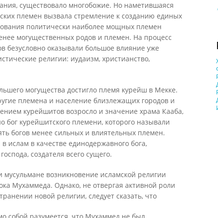
ния, существовало многобожие. Но наметившаяся
ских племен вызвала стремление к созданию единых
рования политически наиболее мощных племен
енее могущественных родов и племен. На процесс
в безусловно оказывали большое влияние уже
стические религии: иудаизм, христианство,
ибольшего могущества достигло племя курейш в Мекке.
угие племена и население близлежащих городов и
шением курейшитов возросло и значение храма Кааба,
о бог курейшитского племени, которого называли
нять богов менее сильных и влиятельных племен.
 в ислам в качестве единодержавного бога,
господа, создателя всего сущего.
ми мусульмане возникновение исламской религии
ка Мухаммеда. Однако, не отвергая активной роли
ранении новой религии, следует сказать, что
мо собой разумеется, что Мухаммед не был