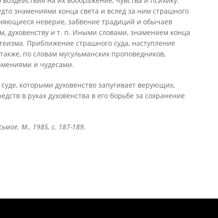
 воздействия на их воображение, чувства и психику.
дто знамениями конца света и вслед за ним страшного
няющиеся неверие, забвение традиций и обычаев
м, духовенству и т. п. Иными словами, знамением конца
теизма. Приближение страшного суда, наступление
 также, по словам мусульманских проповедников,
амениями и чудесами.
м суде, которыми духовенство запугивает верующих,
дств в руках духовенства в его борьбе за сохранение
мое. М., 1985, с. 187-189.
Понятия И Категории - Исторический Проект ХРОНОС