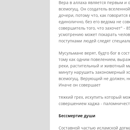
Вера в аллаха является первым и 
всемогущ. Он создатель вселенной,
дочери, потому что, как говорится 
единолично, без его ведома не сове
совершитель того, что захочет" - 8
усмотрению может покарать челове
поступками людей следят специаль
Мусульмане верят, будто бог в со
тому как одним повелением, выраже
реки, растительный и животный ми
минуту нарушить закономерный хо
всемогущ. Верующий не должен, не
Иначе он совершает
тяжкий грех, искупить который мо
совершением хаджа - паломничеств
Бессмертие души
Составной частью исламской догм