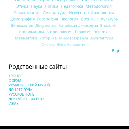
Этика
Наука
Логика
Педагогика
Методология
Языкознание
Литература
Искусство
Археология
Демография
География
Экология
Военные
Культура
Дипломатия
Документы
Китайская философия
Биология
Информатика
Антропология
Теология
Эстетика
Математика
Риторика
Мировоззрение
Архитектура
Физика
Феноменология
Еще
Родственные сайты
ХРОНОС
ФОРУМ
РУМЯНЦЕВСКИЙ МУЗЕЙ
ДО 1917 ГОДА
РУССКОЕ ПОЛЕ
ДОКУМЕНТЫ XX ВЕКА
ИЗМЫ