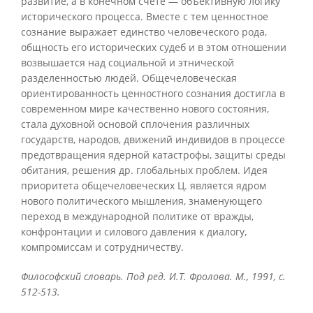
развитие, а в конечном счете — объективную логику
исторического процесса. Вместе с тем ценностное
сознание выражает единство человеческого рода,
общность его исторических судеб и в этом отношении
возвышается над социальной и этнической
разделенностью людей. Общечеловеческая
ориентированность ценностного сознания достигла в
современном мире качественно нового состояния,
стала духовной основой сплочения различных
государств, народов, движений индивидов в процессе
предотвращения ядерной катастрофы, защиты среды
обитания, решения др. глобальных проблем. Идея
приоритета общечеловеческих Ц. является ядром
нового политического мышления, знаменующего
переход в международной политике от вражды,
конфронтации и силового давления к диалогу,
компромиссам и сотрудничеству.
Философский словарь. Под ред. И.Т. Фролова. М., 1991, с.
512-513.