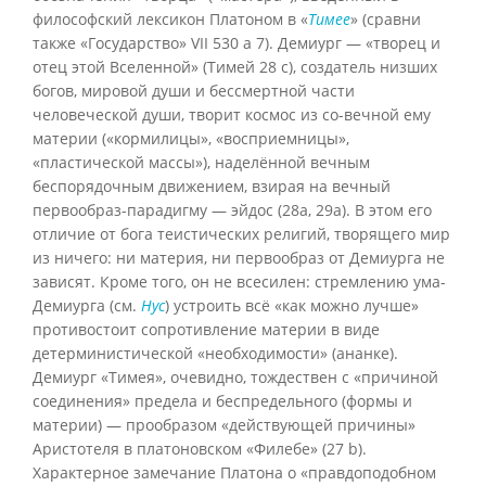
философский лексикон Платоном в «
Тимее
» (сравни
также «Государство» VII 530 а 7). Демиург — «творец и
отец этой Вселенной» (Тимей 28 с), создатель низших
богов, мировой души и бессмертной части
человеческой души, творит космос из со-вечной ему
материи («кормилицы», «восприемницы»,
«пластической массы»), наделённой вечным
беспорядочным движением, взирая на вечный
первообраз-парадигму — эйдос (28а, 29а). В этом его
отличие от бога теистических религий, творящего мир
из ничего: ни материя, ни первообраз от Демиурга не
зависят. Кроме того, он не всесилен: стремлению ума-
Демиурга (см.
Hус
) устроить всё «как можно лучше»
противостоит сопротивление материи в виде
детерминистической «необходимости» (ананке).
Демиург «Тимея», очевидно, тождествен с «причиной
соединения» предела и беспредельного (формы и
материи) — прообразом «действующей причины»
Аристотеля в платоновском «Филебе» (27 b).
Характерное замечание Платона о «правдоподобном