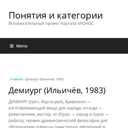
Понятия и категории
Вспомогательный проект портала ХРОНОС
Menu
Вы здесь
Главная
» Демиург (Ильичёв, 1983)
Демиург (Ильичёв, 1983)
ДЕМИУРГ (греч. δημιουργός, буквально —
изготавливающий вещи для народа, отсюда —
ремесленник, мастер, от δήμος — народ и έργον —
работа), термин древнегреческой философии для
обозначения «творца» («мастера»), введённый в