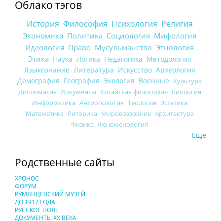
Облако тэгов
История
Философия
Психология
Религия
Экономика
Политика
Социология
Мифология
Идеология
Право
Мусульманство
Этнология
Этика
Наука
Логика
Педагогика
Методология
Языкознание
Литература
Искусство
Археология
Демография
География
Экология
Военные
Культура
Дипломатия
Документы
Китайская философия
Биология
Информатика
Антропология
Теология
Эстетика
Математика
Риторика
Мировоззрение
Архитектура
Физика
Феноменология
Еще
Родственные сайты
ХРОНОС
ФОРУМ
РУМЯНЦЕВСКИЙ МУЗЕЙ
ДО 1917 ГОДА
РУССКОЕ ПОЛЕ
ДОКУМЕНТЫ XX ВЕКА