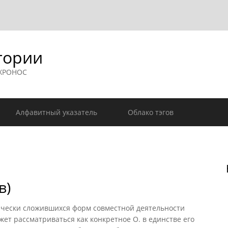
гории
 ХРОНОС
Алфавитный указатель
Облако тэгов
в)
чески сложившихся форм совместной деятельности
жет рассматриваться как конкретное О. в единстве его