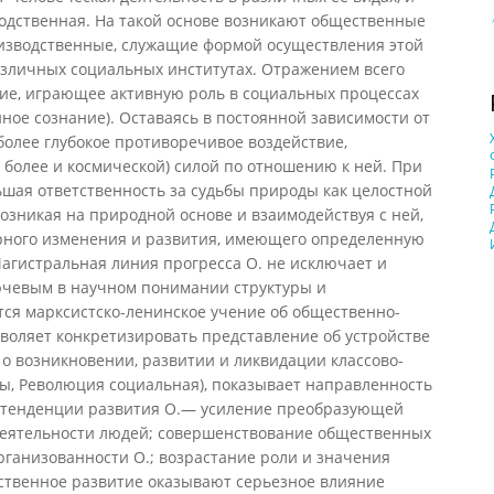
одственная. На такой основе возникают общественные
изводственные, служащие формой осуществления этой
азличных социальных институтах. Отражением всего
ние, играющее активную роль в социальных процессах
ое сознание). Оставаясь в постоянной зависимости от
 более глубокое противоречивое воздействие,
е более и космической) силой по отношению к ней. При
льшая ответственность за судьбы природы как целостной
озникая на природной основе и взаимодействуя с ней,
ерного изменения и развития, имеющего определенную
агистральная линия прогресса О. не исключает и
ючевым в научном понимании структуры и
тся марксистско-ленинское учение об общественно-
воляет конкретизировать представление об устройстве
, о возникновении, развитии и ликвидации классово-
сы, Революция социальная), показывает направленность
е тенденции развития О.— усиление преобразующей
деятельности людей; совершенствование общественных
ганизованности О.; возрастание роли и значения
ственное развитие оказывают серьезное влияние