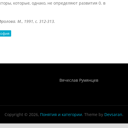
оры, которые, однако, не определяют развития 0. в
ролова. М., 1991, с. 312-313.
софия
Понятия И Категории - Исторический Проект ХРОНОС
WEB-редактор
Вячеслав Румянцев
Copyright © 2026,
Понятия и категории
. Theme by
Devsaran
.