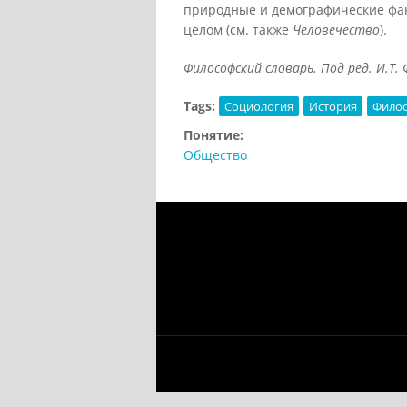
природные и демографические факт
целом (см. также
Человечество
).
Философский словарь. Под ред. И.Т. Ф
Tags:
Социология
История
Фило
Понятие:
Общество