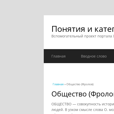
Понятия и кате
Вспомогательный проект портала
Главная
Вводное слово
Вы здесь
Главная
» Общество (Фролов)
Общество (Фроло
ОБЩЕСТВО — совокупность истори
людей. В узком смысле слова О. мо