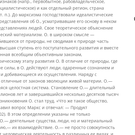
знаков (напр., первобытное, рабовладельческое,
оциалистическое) и как отдельный регион, страна
 т. п.). До марксизма господствовали идеалистические
редставления об О., усматривавшие его основу в неком
редставлениях людей. Свое теоретическое объяснение
еский материализм. О. в широком смысле —
ившееся от природы, не сводимая к природе часть
высшая ступень его поступательного развития и вместе
ненная всеобщим объективным законам,
рическому этапу развития О. В отличие от природы, где
е силы, в О. действуют люди, одаренные сознанием и
 и добивающиеся их осуществления. Наряду с
, отличные от законов эволюции живой материи. О.—
яся целостная система. Становление О.— длительный
ллионов лет и завершившийся несколько десятков тысяч
никновения О. стал труд. «Что же такое общество,
тавил вопрос Маркс и отвечал: — Продукт
402). В этом определении указаны не только
О.— деятельные существа, люди, но и материальный
ию,— их взаимодействие. О.— не просто совокупность
т человеческая деятельность в различных ее видах, и