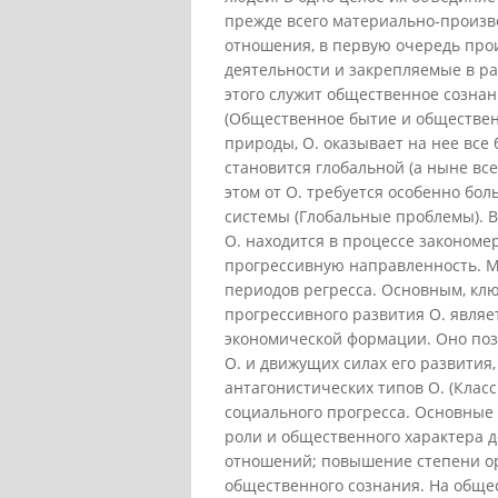
прежде всего материально-произв
отношения, в первую очередь про
деятельности и закрепляемые в р
этого служит общественное созна
(Общественное бытие и общественн
природы, О. оказывает на нее все
становится глобальной (а ныне вс
этом от О. требуется особенно бо
системы (Глобальные проблемы). В
О. находится в процессе законом
прогрессивную направленность. М
периодов регресса. Основным, кл
прогрессивного развития О. являе
экономической формации. Оно поз
О. и движущих силах его развития
антагонистических типов О. (Клас
социального прогресса. Основны
роли и общественного характера 
отношений; повышение степени ор
общественного сознания. На обще