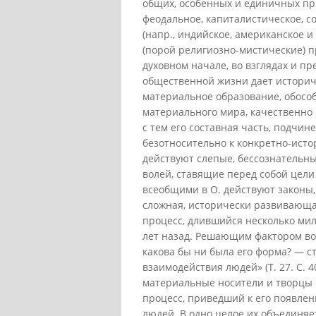
общих, особенных и единичных при
феодальное, капиталистическое, с
(напр., индийское, американское и
(порой религиозно-мистические) п
духовном начале, во взглядах и п
общественной жизни дает историч
материальное образование, обособ
материального мира, качественно 
с тем его составная часть, подчи
безотносительно к конкретно-исто
действуют слепые, бессознательны
волей, ставящие перед собой цели
всеобщими в О. действуют законы
сложная, исторически развивающа
процесс, длившийся несколько ми
лет назад. Решающим фактором воз
какова бы ни была его форма? — с
взаимодействия людей» (Т. 27. С. 
материальные носители и творцы 
процесс, приведший к его появлен
людей. В одно целое их объединяе