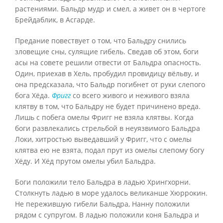
растениями. Бальдр мудр и смел, а живет он в чертоге
Брейдаблик, в Асгарде.
Предание повествует о том, что Бальдру снились
зловещие сны, сулящие гибель. Сведав об этом, боги
асы на совете решили отвести от Бальдра опасность.
Один, приехав в Хель, пробудил провидицу вёльву, и
она предсказала, что Бальдр погибнет от руки слепого
бога Хёда.
Фригг
со всего живого и неживого взяла
клятву в том, что Бальдру не будет причинено вреда.
Лишь с побега омелы Фригг не взяла клятвы. Когда
боги развлекались стрельбой в неуязвимого Бальдра
Локи, хитростью выведавший у Фригг, что с омелы
клятва ею не взята, подал прут из омелы слепому богу
Хёду. И Хёд прутом омелы убил Бальдра.
Боги положили тело Бальдра в ладью Хрингхорни.
Столкнуть ладью в море удалось великанше Хюррокин.
Не пережившую гибели Бальдра, Нанну положили
рядом с супругом. В ладью положили коня Бальдра и