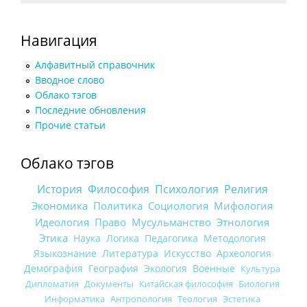
Навигация
Алфавитный справочник
Вводное слово
Облако тэгов
Последние обновления
Прочие статьи
Облако тэгов
История
Философия
Психология
Религия
Экономика
Политика
Социология
Мифология
Идеология
Право
Мусульманство
Этнология
Этика
Наука
Логика
Педагогика
Методология
Языкознание
Литература
Искусство
Археология
Демография
География
Экология
Военные
Культура
Дипломатия
Документы
Китайская философия
Биология
Информатика
Антропология
Теология
Эстетика