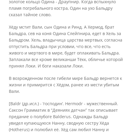
золотое кольцо Одина - Драупнир. Когда вспыхнуло
пламя погребального костра, Один на ухо Бальдру
сказал тайное слово.
Хёду мстит Вали, сын Одина и Ринд. А Хермод, брат
Бальдра, сев на коня Одина Слейпнира, едет в Хель за
Бальдром. Хель, владычица царства мертвых, согласна
отпустить Бальдра при условии, что все, что есть
живого и мертвого в мире, будет оплакивать Бальдра.
Заплакали все кроме великанши Тёкк, обличье которой
принял Локи. И боги наказали Локи.
В возрожденном после гибели мире Бальдр вернется к
жизни и примирится с Хёдом, ранее из мести убитым
Вали.
[Baldr (др.исл.) - ‘господин‘. Hermodr - мужественный.
Саксон Грамматик в “Деяниях датчан” так описывает
предание о полубоге Balderus. Однажды Бальдр
увидел купающуюся Нанну, сводную сестру Хёда
(Hotherus) и полюбил её. Хёд сам любил Нанну и