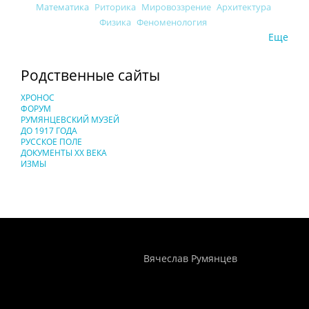
Математика
Риторика
Мировоззрение
Архитектура
Физика
Феноменология
Еще
Родственные сайты
ХРОНОС
ФОРУМ
РУМЯНЦЕВСКИЙ МУЗЕЙ
ДО 1917 ГОДА
РУССКОЕ ПОЛЕ
ДОКУМЕНТЫ XX ВЕКА
ИЗМЫ
Понятия И Категории - Исторический Проект ХРОНОС
WEB-редактор
Вячеслав Румянцев