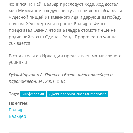
женился на ней. Бальдр преследует Хёда. Хёд достал
меч Мимминг и, следуя совету лесной девы, обзавелся
чудесной пищей из змеиного яда и дарующим победу
поясом. Хёд смертельно ранил Бальдра. Финн
предсказал Одину, что за Бальдра отомстит еще не
родившийся сын Одина - Ринд. Пророчество Финна
сбывается.
В сагах кельтов Ирландии представлен мотив слепого
убийцы.]
Гудзь-Марков А.В. Пантеон богов индоевропейцев и
парапантеон. М., 2001, с. 64.
Tags:
Мифология
Древнегерманская мифология
Понятие:
Бальдр
Бальдер