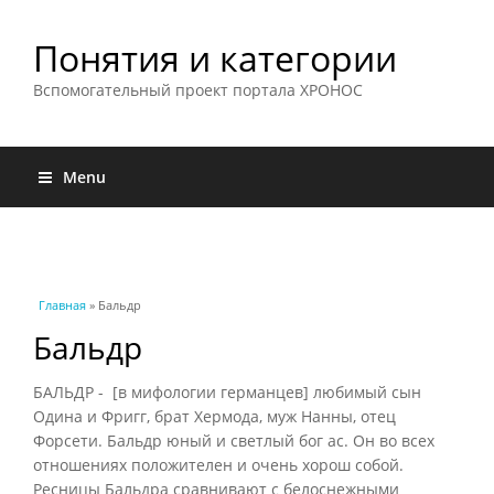
Понятия и категории
Вспомогательный проект портала ХРОНОС
Menu
Вы здесь
Главная
» Бальдр
Бальдр
БАЛЬДР - [в мифологии германцев] любимый сын
Одина и Фригг, брат Хермода, муж Нанны, отец
Форсети. Бальдр юный и светлый бог ас. Он во всех
отношениях положителен и очень хорош собой.
Ресницы Бальдра сравнивают с белоснежными