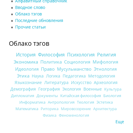
Алфавитный справочник
Вводное слово
Облако тэгов
Последние обновления
Прочие статьи
Облако тэгов
История
Философия
Психология
Религия
Экономика
Политика
Социология
Мифология
Идеология
Право
Мусульманство
Этнология
Этика
Наука
Логика
Педагогика
Методология
Языкознание
Литература
Искусство
Археология
Демография
География
Экология
Военные
Культура
Дипломатия
Документы
Китайская философия
Биология
Информатика
Антропология
Теология
Эстетика
Математика
Риторика
Мировоззрение
Архитектура
Физика
Феноменология
Еще