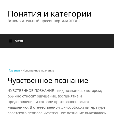
Понятия и категории
Вспомогательный проект портала ХРОНОС
Menu
Вы здесь
Главная
» Чувственное познание
Чувственное познание
ЧУВСТВЕННОЕ ПОЗНАНИЕ - вид познания, к которому
обычно относят ощущение, восприятие и
представление и которое противопоставляют
мышлению. В отечественной философской литературе
советского периода чувственное познание выделялось