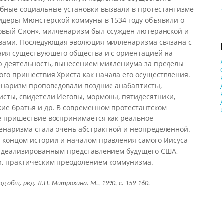
обные социальные установки вызвали в протестантизме
лидеры Мюнстерской коммуны в 1534 году объявили о
овый Сион», милленаризм был осужден лютеранской и
ами. Последующая эволюция милленаризма связана с
ния существующего общества и с ориентацией на
ю деятельность, вынесением миллениума за пределы
го пришествия Христа как начала его осуществления.
наризм проповедовали поздние анабаптисты,
исты, свидетели Иеговы, мормоны, пятидесятники,
кие братья и др. В современном протестантском
 пришествие воспринимается как реальное
енаризма стала очень абстрактной и неопределенной.
с концом истории и началом правления самого Иисуса
с идеализированным представлением будущего США,
, практическим преодолением коммунизма.
общ. ред. Л.Н. Митрохина. М., 1990, с. 159-160.