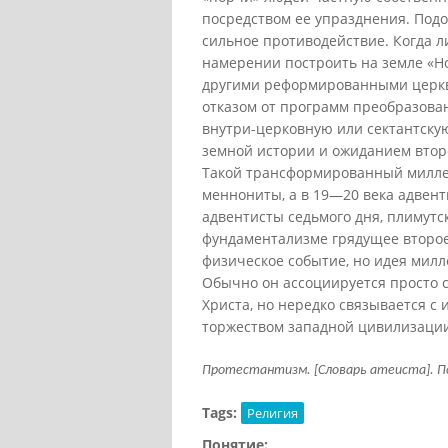
посредством ее упразднения. Под
сильное противодействие. Когда 
намерении построить на земле «Н
другими реформированными церкв
отказом от программ преобразова
внутри-церковную или сектантску
земной истории и ожиданием второ
Такой трансформированный милле
меннониты, а в 19—20 века адвент
адвентисты седьмого дня, плимутс
фундаментализме грядущее второе
физическое событие, но идея милл
Обычно он ассоциируется просто 
Христа, но нередко связывается 
торжеством западной цивилизации
Протестантизм. [Словарь атеиста]. Под 
Tags:
Религия
Понятие: