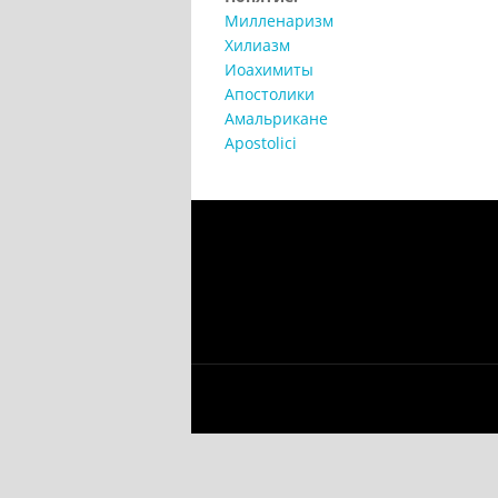
Милленаризм
Хилиазм
Иоахимиты
Апостолики
Амальрикане
Apostolici