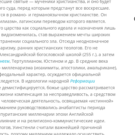
есшие святые — мученики христианства, и оно будет
го суда, перед которым предстанут все воскресшие.
ся в романо- и германоязычном христианстве. Он
илиазм», латинским переводом которого является.
о царства как социального идеала и назначения лишь
е видоизменилась, став выражением мечты широких
странении социального зла. Отсюда неоднозначное
аризму, ранних христианских теологов. Его не
Александрийской богословской школой (255 г.), а затем
неем
, Тертуллианом, Юстином и др. В средние века
 милленаризма (иоахимиты, апостолики, амальрикане),
феодальный характер, осуждается официальной
следуется. В идеологии народной
Реформации
 демистифицируется, божье царство рассматривается
жизни компенсация за несправедливость, а средством
 человеческая деятельность, освящаемая «истинной»
иманием руководствовались анабаптисты периода
 пуританские милленарии эпохи Английской
лияние и на религиозно-коммунистические идеи.
логов, Уинстенли считали важнейшей причиной
ость, поэтому миллениум надлежало осуществить