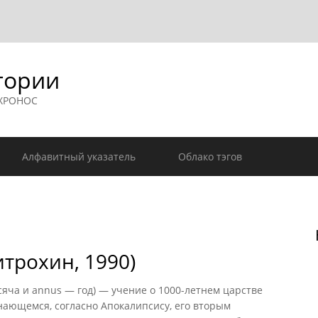
гории
 ХРОНОС
Алфавитный указатель
Облако тэгов
трохин, 1990)
яча и annus — год) — учение о 1000-летнем царстве
нающемся, согласно Апокалипсису, его вторым