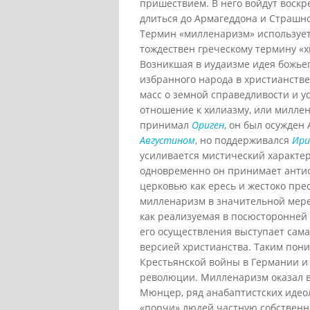
пришествием. В него войдут воскр
длиться до Армагеддона и Страшно
Термин «милленаризм» использует
тождествен греческому термину «х
Возникшая в иудаизме идея божьег
избранного народа в христианств
масс о земной справедливости и у
отношение к хилиазму, или миллен
принимал
Ориген
, он был осужден 
Августином
, но поддерживался
Ири
усиливается мистический характер
одновременно он принимает анти
церковью как ересь и жестоко пре
милленаризм в значительной мере
как реализуемая в посюсторонней 
его осуществления выступает сама
версией христианства. Таким пон
Крестьянской войны в Германии и
революции. Милленаризм оказал в
Мюнцер, ряд анабаптистских идео
«порчи» людей частную собственн