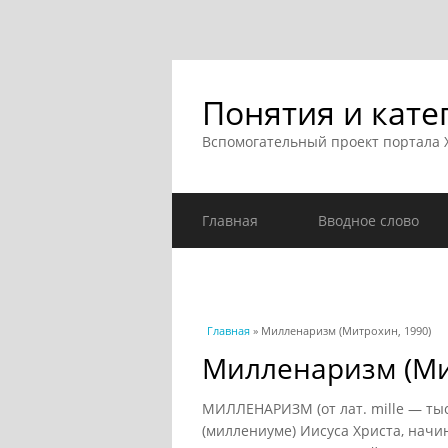
Понятия и кате
Вспомогательный проект портала
Главная
Вводное слово
Вы здесь
Главная
» Милленаризм (Митрохин, 1990)
Милленаризм (Ми
МИЛЛЕНАРИЗМ (от лат. mille — тыс
(миллениуме) Иисуса Христа, начи