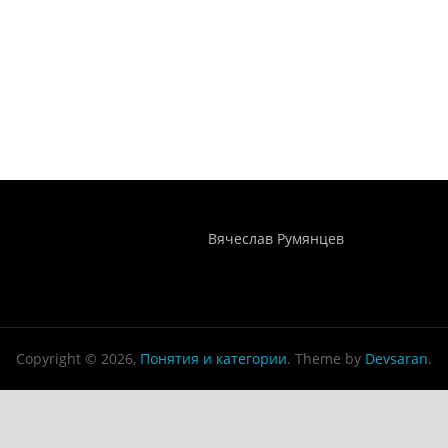
Понятия И Категории - Исторический Проект ХРОНОС
WEB-редактор
Вячеслав Румянцев
Copyright © 2026,
Понятия и категории
. Theme by
Devsaran
.