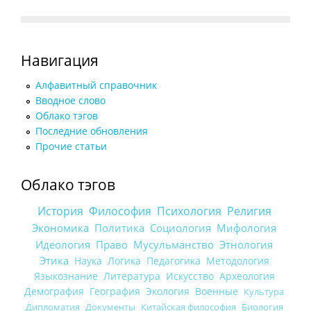
Навигация
Алфавитный справочник
Вводное слово
Облако тэгов
Последние обновления
Прочие статьи
Облако тэгов
История
Философия
Психология
Религия
Экономика
Политика
Социология
Мифология
Идеология
Право
Мусульманство
Этнология
Этика
Наука
Логика
Педагогика
Методология
Языкознание
Литература
Искусство
Археология
Демография
География
Экология
Военные
Культура
Дипломатия
Документы
Китайская философия
Биология