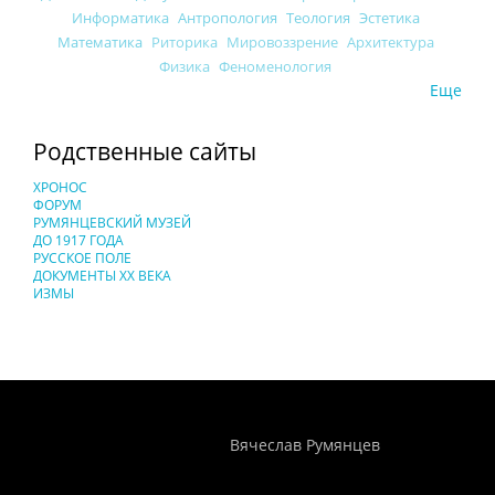
Информатика
Антропология
Теология
Эстетика
Математика
Риторика
Мировоззрение
Архитектура
Физика
Феноменология
Еще
Родственные сайты
ХРОНОС
ФОРУМ
РУМЯНЦЕВСКИЙ МУЗЕЙ
ДО 1917 ГОДА
РУССКОЕ ПОЛЕ
ДОКУМЕНТЫ XX ВЕКА
ИЗМЫ
Понятия И Категории - Исторический Проект ХРОНОС
WEB-редактор
Вячеслав Румянцев