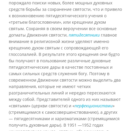
порождало поиски новых, более мощных духовных
средств борьбы за сохранение святости, что и привело
к возникновению пятидесятнического учения о
«третьем благословении», или крещении духом
святым. Сохраняя в своем вероучении все основные
догматы Движения святости,
пятидесятники
главное
внимание в религиозной жизни уделяют именно
крещению духом святым с сопровождающей его
глоссолалией. В результате этого крещения они будто
бы получают в пользование различные духовные
пятидесятнические дары в качестве постоянных и
самых сильных средств служения богу. Поэтому в
современном Движении святости можно выделить два
направления, которые не имеют четких
разграничительных линий и нередко пересекаются
между собой. Представителей одного из них называют
«святыми» (церкви святости) и «
перфекционистами
»
(стремящимися к самосовершенствованию), а других
— пятидесятниками и харизматиками (стремящимися
получить духовные дары). В 1951 —1952 годах