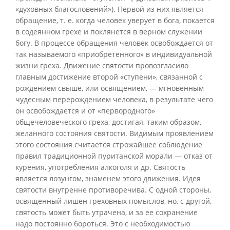
«духовных благословений»). Первой из них является
обращение, т. е. когда человек уверует в бога, покается
в содеянном грехе и поклянется в верном служении
богу. В процессе обращения человек освобождается от
так называемого «приобретенного» в индивидуальной
жизни греха. Движение святости провозгласило
главным достижение второй «ступени», связанной с
рождением свыше, или освящением, — мгновенным
чудесным перерождением человека, в результате чего
он освобождается и от «первородного»
общечеловеческого греха, достигая, таким образом,
желанного состояния святости. Видимым проявлением
этого состояния считается строжайшее соблюдение
правил традиционной пуританской морали — отказ от
курения, употребления алкоголя и др. Святость
является лозунгом, знаменем этого движения. Идея
святости внутренне противоречива. С одной стороны,
освященный лишен греховных помыслов, но, с другой,
святость может быть утрачена, и за ее сохранение
надо постоянно бороться. Это с необходимостью