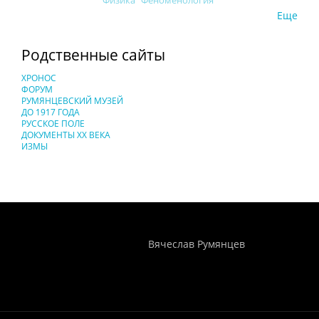
Физика
Феноменология
Еще
Родственные сайты
ХРОНОС
ФОРУМ
РУМЯНЦЕВСКИЙ МУЗЕЙ
ДО 1917 ГОДА
РУССКОЕ ПОЛЕ
ДОКУМЕНТЫ XX ВЕКА
ИЗМЫ
Понятия И Категории - Исторический Проект ХРОНОС
WEB-редактор
Вячеслав Румянцев