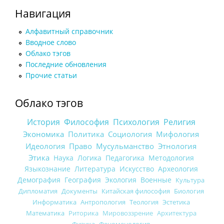
Навигация
Алфавитный справочник
Вводное слово
Облако тэгов
Последние обновления
Прочие статьи
Облако тэгов
История
Философия
Психология
Религия
Экономика
Политика
Социология
Мифология
Идеология
Право
Мусульманство
Этнология
Этика
Наука
Логика
Педагогика
Методология
Языкознание
Литература
Искусство
Археология
Демография
География
Экология
Военные
Культура
Дипломатия
Документы
Китайская философия
Биология
Информатика
Антропология
Теология
Эстетика
Математика
Риторика
Мировоззрение
Архитектура