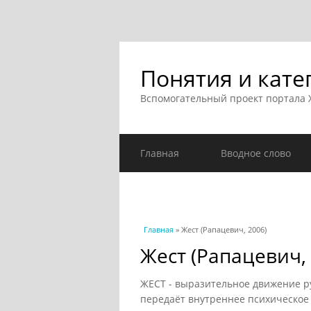
Понятия и кате
Вспомогательный проект портала
Главная
Вводное слово
Вы здесь
Главная
» Жест (Рапацевич, 2006)
Жест (Рапацевич, 
ЖЕСТ - выразительное движение ру
передаёт внутреннее психическое 