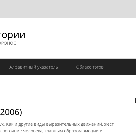
гории
 ХРОНОС
Алфавитный указатель
Облако тэгов
2006)
к. Как и другие виды выразительных движений, жест
состояние человека, главным образом эмоции и