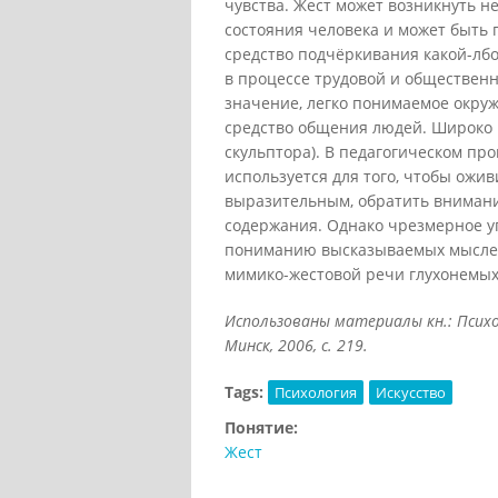
чувства. Жест может возникнуть н
состояния человека и может быть 
средство подчёркивания какой-лб
в процессе трудовой и обществен
значение, легко понимаемое окруж
средство общения людей. Широко п
скульптора). В педагогическом про
используется для того, чтобы ожив
выразительным, обратить внимани
содержания. Однако чрезмерное у
пониманию высказываемых мыслей.
мимико-жестовой речи глухонемых
Использованы материалы кн.: Психол
Минск, 2006, с. 219.
Tags:
Психология
Искусство
Понятие:
Жест