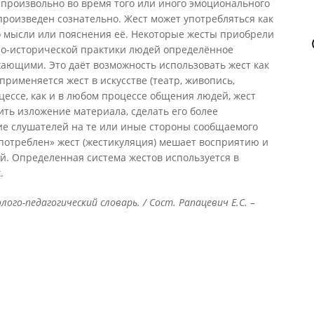
епроизвольно во время того или иного эмоционального
произведен сознательно. Жест может употребляться как
о мысли или пояснения её. Некоторые жесты приобрели
но-исторической практики людей определённое
ающими. Это даёт возможность использовать жест как
рименяется жест в искусстве (театр, живопись,
цессе, как и в любом процессе общения людей, жест
ить изложение материала, сделать его более
е слушателей на те или иные стороны сообщаемого
потреблен» жест (жестикуляция) мешает восприятию и
 Определенная система жестов используется в
.
ого-педагогический словарь. / Сост. Рапацевич Е.С. –