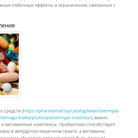
жные побочные эффекты и ограничения, связанные с
ления
 средств (
https://pharmamall.by/catalog/lekarstvennyye-
itelnogo-trakta/protivoyazvennyye-sredstva/
), важно
 и витаминные комплексы. Пробиотики способствуют
оры в желудочно-кишечном тракте, а витамины
ганизма. Их использование может быть важным