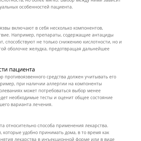
дуальных особенностей пациента.
язвы включают в себя несколько компонентов,
твие. Например, препараты, содержащие антациды
т, способствуют не только снижению кислотности, но и
той оболочке желудка, предотвращая дальнейшее
ти пациента
р противоязвенного средства должен учитывать его
ример, при наличии аллергии на компоненты
олеваниях может потребоваться выбор менее
едет необходимые тесты и оценит общее состояние
шего варианта лечения.
а относительно способа применения лекарства.
 которые удобно принимать дома, в то время как
инятия лекарства в инъекционной форме или в виде