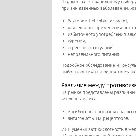
Первый шаг к правильному выбору
причин язвенных заболеваний. Язв
бактерии Helicobacter pylori,
длительного применения некот
избыточного употребления алко
курения,
стрессовых ситуаций
неправильного питания.
Подробное обследование и консул
выбрать оптимальное противоязве
Различие между противояз
На рынке представлены различные
основных класса:
ингибиторы протонных насосов
антагонисты H2-рецепторов.
ИПП уменьшают кислотность в желу
H2-рецепторов, воздействуют на к