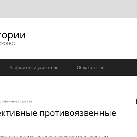
гории
 ХРОНОС
Алфавитный указатель
Облако тэгов
оязвенные средства
ективные противоязвенные
ложная система, которая подвергается различным