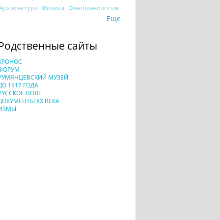
Архитектура
Физика
Феноменология
Еще
Родственные сайты
ХРОНОС
ФОРУМ
РУМЯНЦЕВСКИЙ МУЗЕЙ
ДО 1917 ГОДА
РУССКОЕ ПОЛЕ
ДОКУМЕНТЫ XX ВЕКА
ИЗМЫ