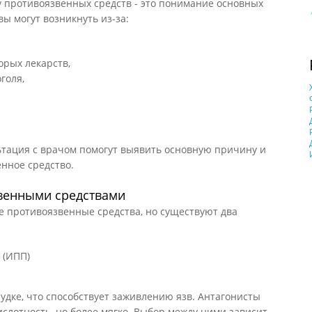
 противоязвенных средств - это понимание основных
ы могут возникнуть из-за:
орых лекарств,
голя,
ьтация с врачом помогут выявить основную причину и
нное средство.
венными средствами
 противоязвенные средства, но существуют два
 (ИПП)
дке, что способствует заживлению язв. Антагонисты
ислотность, но более мягко. Выбор между ними зависит