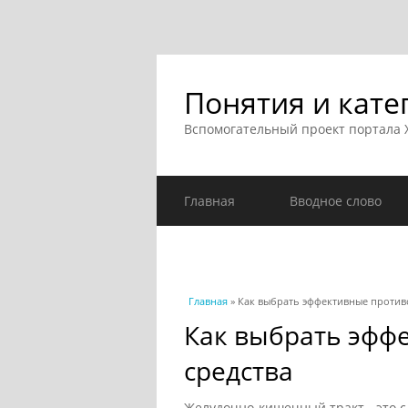
Понятия и кате
Вспомогательный проект портала
Главная
Вводное слово
Вы здесь
Главная
» Как выбрать эффективные против
Как выбрать эфф
средства
Желудочно-кишечный тракт - это с