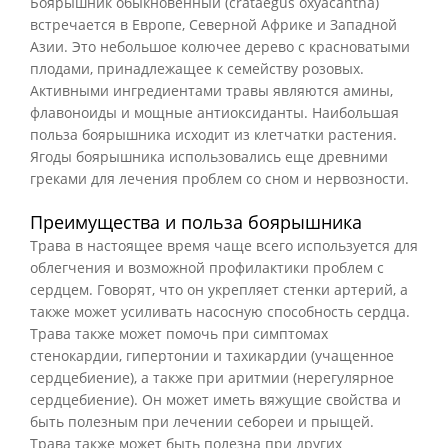
Боярышник обыкновенный (crataegus oxyacantha)
встречается в Европе, Северной Африке и Западной
Азии. Это небольшое колючее дерево с красноватыми
плодами, принадлежащее к семейству розовых.
Активными ингредиентами травы являются амины,
флавоноиды и мощные антиоксиданты. Наибольшая
польза боярышника исходит из клетчатки растения.
Ягоды боярышника использовались еще древними
греками для лечения проблем со сном и нервозности.
Преимущества и польза боярышника
Трава в настоящее время чаще всего используется для
облегчения и возможной профилактики проблем с
сердцем. Говорят, что он укрепляет стенки артерий, а
также может усиливать насосную способность сердца.
Трава также может помочь при симптомах
стенокардии, гипертонии и тахикардии (учащенное
сердцебиение), а также при аритмии (нерегулярное
сердцебиение). Он может иметь вяжущие свойства и
быть полезным при лечении себореи и прыщей.
Трава также может быть полезна при других