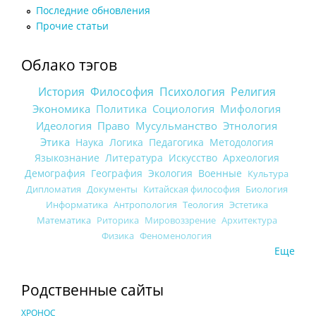
Последние обновления
Прочие статьи
Облако тэгов
История
Философия
Психология
Религия
Экономика
Политика
Социология
Мифология
Идеология
Право
Мусульманство
Этнология
Этика
Наука
Логика
Педагогика
Методология
Языкознание
Литература
Искусство
Археология
Демография
География
Экология
Военные
Культура
Дипломатия
Документы
Китайская философия
Биология
Информатика
Антропология
Теология
Эстетика
Математика
Риторика
Мировоззрение
Архитектура
Физика
Феноменология
Еще
Родственные сайты
ХРОНОС