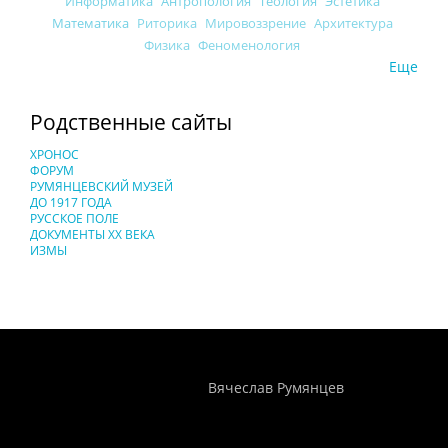
Информатика
Антропология
Теология
Эстетика
Математика
Риторика
Мировоззрение
Архитектура
Физика
Феноменология
Еще
Родственные сайты
ХРОНОС
ФОРУМ
РУМЯНЦЕВСКИЙ МУЗЕЙ
ДО 1917 ГОДА
РУССКОЕ ПОЛЕ
ДОКУМЕНТЫ XX ВЕКА
ИЗМЫ
Понятия И Категории - Исторический Проект ХРОНОС
WEB-редактор
Вячеслав Румянцев