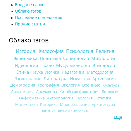
Вводное слово
Облако тэгов
Последние обновления
Прочие статьи
Облако тэгов
История
Философия
Психология
Религия
Экономика
Политика
Социология
Мифология
Идеология
Право
Мусульманство
Этнология
Этика
Наука
Логика
Педагогика
Методология
Языкознание
Литература
Искусство
Археология
Демография
География
Экология
Военные
Культура
Дипломатия
Документы
Китайская философия
Биология
Информатика
Антропология
Теология
Эстетика
Математика
Риторика
Мировоззрение
Архитектура
Физика
Феноменология
Еще