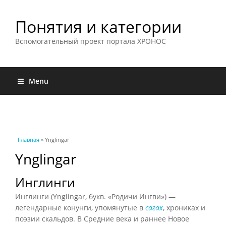
Понятия и категории
Вспомогательный проект портала ХРОНОС
Menu
Вы здесь
Главная
» Ynglingar
Ynglingar
Инглинги
Инглинги (Ynglingar, букв. «Родичи Ингви») —
легендарные конунги, упомянутые в
сагах
, хрониках и
поэзии скальдов. В Средние века и раннее Новое