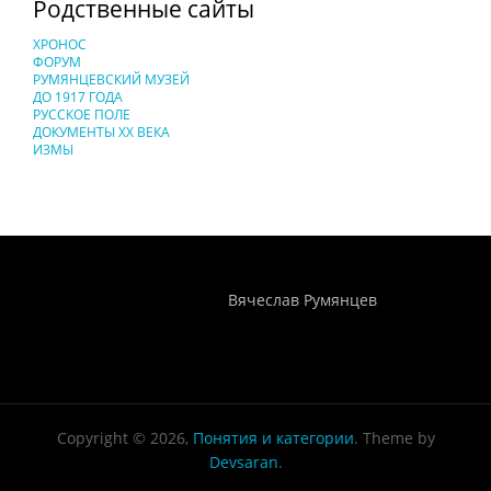
Родственные сайты
ХРОНОС
ФОРУМ
РУМЯНЦЕВСКИЙ МУЗЕЙ
ДО 1917 ГОДА
РУССКОЕ ПОЛЕ
ДОКУМЕНТЫ XX ВЕКА
ИЗМЫ
Понятия И Категории - Исторический Проект ХРОНОС
WEB-редактор
Вячеслав Румянцев
Copyright © 2026,
Понятия и категории
. Theme by
Devsaran
.