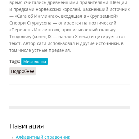
время считались древнейшими правителями Швеции
и предками норвежских королей. Важнейший источник
— «Сага об Инглингах», входящая в «Круг земной»
Снорри Стурлусона — опирается на поэтический
«Перечень Инглингов», приписываемый скальду
Тьодольву (конец IX — начало X века) и цитирует этот
текст. Автор саги использовал и другие источники, в
том числе устные предания.
Tags:
Мифология
Подробнее
о Инглинги
Навигация
Алфавитный справочник