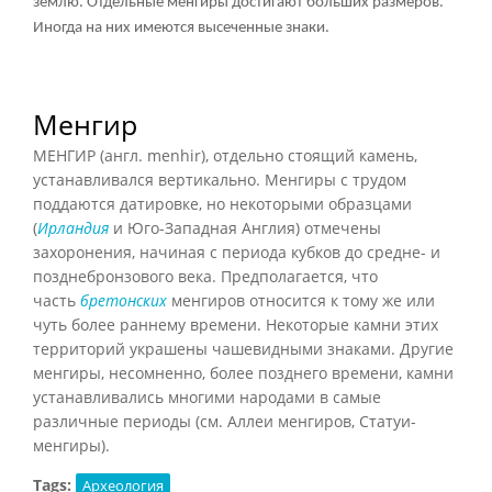
землю. Отдельные менгиры достигают больших размеров.
Иногда на них имеются высеченные знаки.
Менгир
МЕНГИР (англ. menhir), отдельно стоящий камень,
устанавливался вертикально. Менгиры с трудом
поддаются датировке, но некоторыми образцами
(
Ирландия
и Юго-Западная Англия) отмечены
захоронения, начиная с периода кубков до средне- и
позднебронзового века. Предполагается, что
часть
бретонских
менгиров относится к тому же или
чуть более раннему времени. Некоторые камни этих
территорий украшены чашевидными знаками. Другие
менгиры, несомненно, более позднего времени, камни
устанавливались многими народами в самые
различные периоды (см. Аллеи менгиров, Статуи-
менгиры).
Tags:
Археология