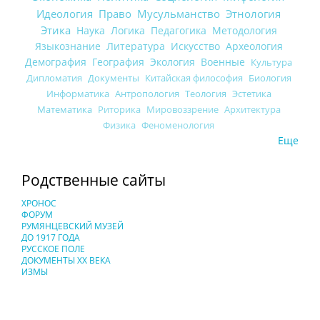
Идеология
Право
Мусульманство
Этнология
Этика
Наука
Логика
Педагогика
Методология
Языкознание
Литература
Искусство
Археология
Демография
География
Экология
Военные
Культура
Дипломатия
Документы
Китайская философия
Биология
Информатика
Антропология
Теология
Эстетика
Математика
Риторика
Мировоззрение
Архитектура
Физика
Феноменология
Еще
Родственные сайты
ХРОНОС
ФОРУМ
РУМЯНЦЕВСКИЙ МУЗЕЙ
ДО 1917 ГОДА
РУССКОЕ ПОЛЕ
ДОКУМЕНТЫ XX ВЕКА
ИЗМЫ