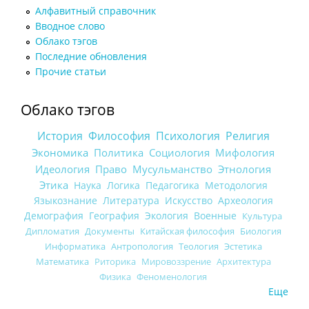
Алфавитный справочник
Вводное слово
Облако тэгов
Последние обновления
Прочие статьи
Облако тэгов
История
Философия
Психология
Религия
Экономика
Политика
Социология
Мифология
Идеология
Право
Мусульманство
Этнология
Этика
Наука
Логика
Педагогика
Методология
Языкознание
Литература
Искусство
Археология
Демография
География
Экология
Военные
Культура
Дипломатия
Документы
Китайская философия
Биология
Информатика
Антропология
Теология
Эстетика
Математика
Риторика
Мировоззрение
Архитектура
Физика
Феноменология
Еще