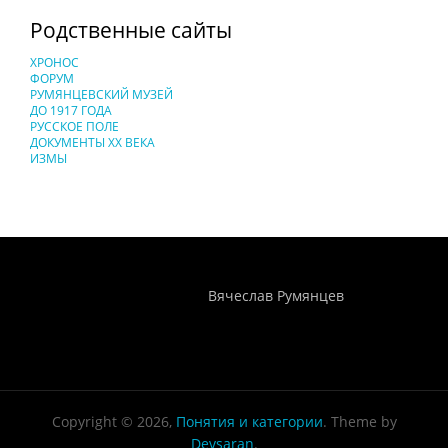
Родственные сайты
ХРОНОС
ФОРУМ
РУМЯНЦЕВСКИЙ МУЗЕЙ
ДО 1917 ГОДА
РУССКОЕ ПОЛЕ
ДОКУМЕНТЫ XX ВЕКА
ИЗМЫ
Понятия И Категории - Исторический Проект ХРОНОС
WEB-редактор
Вячеслав Румянцев
Copyright © 2026,
Понятия и категории
. Theme by
Devsaran
.