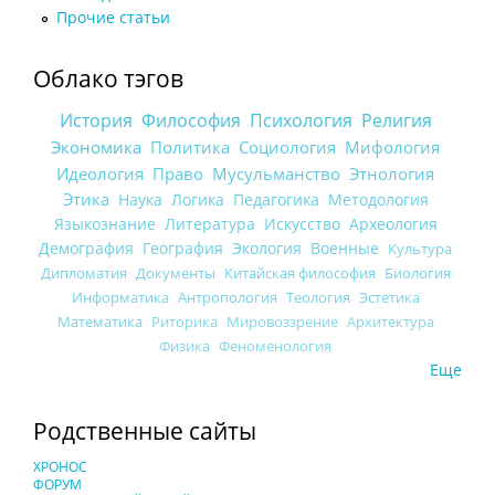
Прочие статьи
Облако тэгов
История
Философия
Психология
Религия
Экономика
Политика
Социология
Мифология
Идеология
Право
Мусульманство
Этнология
Этика
Наука
Логика
Педагогика
Методология
Языкознание
Литература
Искусство
Археология
Демография
География
Экология
Военные
Культура
Дипломатия
Документы
Китайская философия
Биология
Информатика
Антропология
Теология
Эстетика
Математика
Риторика
Мировоззрение
Архитектура
Физика
Феноменология
Еще
Родственные сайты
ХРОНОС
ФОРУМ