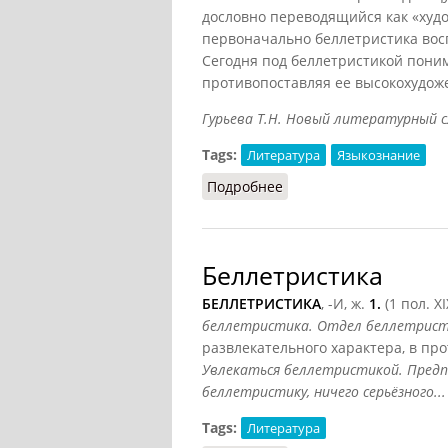
дословно переводящийся как «худо
первоначально беллетристика восп
Сегодня под беллетристикой поним
противопоставляя ее высокохудо
Гурьева Т.Н. Новый литературный слов
Tags:
Литература
Языкознание
Подробнее
о Беллетристика
Беллетристика
БЕЛЛЕТРИСТИКА
, -И, ж.
1.
(1 пол. X
беллетристика. Отдел беллетрис
развлекательного характера, в пр
Увлекаться беллетристикой. Пред
беллетристику, ничего серьёзного...
Tags:
Литература