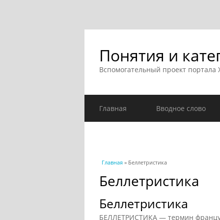
Понятия и кате
Вспомогательный проект портала
Главная
Вводное слово
Вы здесь
Главная
» Беллетристика
Беллетристика
Беллетристика
БЕЛЛЕТРИСТИКА — термин французск