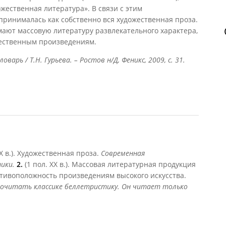
жественная литература». В связи с этим
ринималась как собственно вся художественная проза.
ают массовую литературу развлекательного характера,
жественным произведениям.
арь / Т.Н. Гурьева. – Ростов н/Д, Феникс, 2009, с. 31.
IX в.). Художественная проза.
Современная
тики.
2.
(1 пол. XX в.). Массовая литературная продукция
отивоположность произведениям высокого искусства.
почитать классике беллетристику. Он читает только