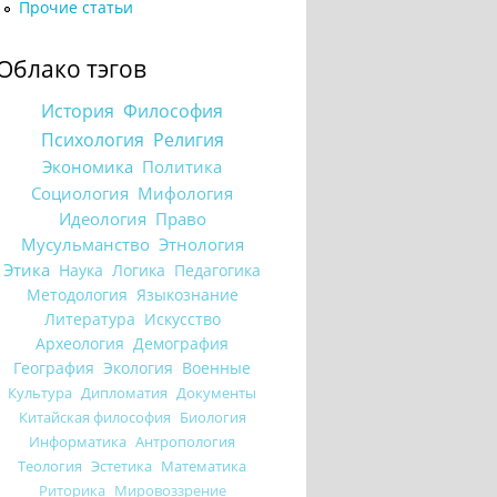
Прочие статьи
Облако тэгов
История
Философия
Психология
Религия
Экономика
Политика
Социология
Мифология
Идеология
Право
Мусульманство
Этнология
Этика
Наука
Логика
Педагогика
Методология
Языкознание
Литература
Искусство
Археология
Демография
География
Экология
Военные
Культура
Дипломатия
Документы
Китайская философия
Биология
Информатика
Антропология
Теология
Эстетика
Математика
Риторика
Мировоззрение