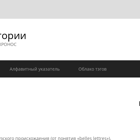
гории
 ХРОНОС
Алфавитный указатель
Облако тэгов
ого происхождения (от понятия «belles lettres»),