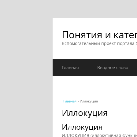
Понятия и кате
Вспомогательный проект портала
Главная
Вводное слово
Вы здесь
Главная
» Иллокуция
Иллокуция
Иллокуция
ИЛЛОКУЦИЯ (иллокутивная функция