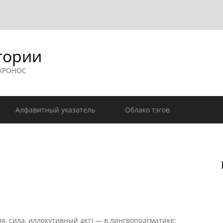
гории
 ХРОНОС
Алфавитный указатель
Облако тэгов
, сила, иллокутивный акт) — в лингвопрагматике: