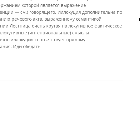
одержанием которой является выражение
енции — см.) говорящего. Иллокуция дополнительна по
анию речевого акта, выраженному семантикой
ании Лестница очень крутая на локутивное фактическое
ллокутивные (интенциональные) смыслы
чно иллокуция соответствует прямому
ния: Иди обедать.