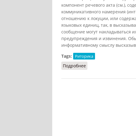
компонент речевого акта (см.), с
коммуникативного намерения (инт
отношению к локуции, или содерж
языковых единиц, так, в высказыв
сообщение могут накладываться и
предупреждения и извинения. Обы
информативному смыслу высказыва
Tags:
Риторика
Подробнее
о Иллокуция