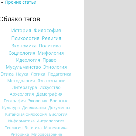
Прочие статьи
Облако тэгов
История
Философия
Психология
Религия
Экономика
Политика
Социология
Мифология
Идеология
Право
Мусульманство
Этнология
Этика
Наука
Логика
Педагогика
Методология
Языкознание
Литература
Искусство
Археология
Демография
География
Экология
Военные
Культура
Дипломатия
Документы
Китайская философия
Биология
Информатика
Антропология
Теология
Эстетика
Математика
Риторика
Мировоззрение