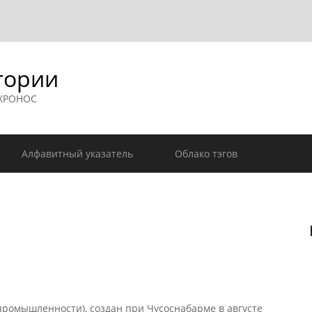
гории
 ХРОНОС
Алфавитный указатель
Облако тэгов
омышленности), создан при Чусоснабарме в августе