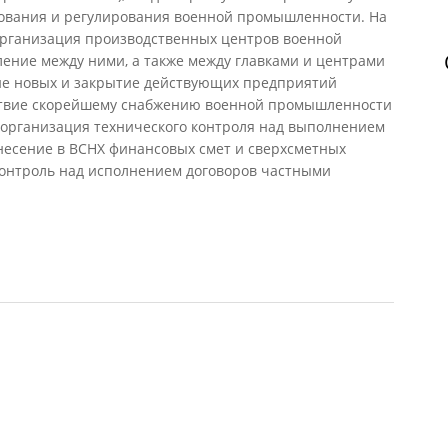
асования и регулирования военной промышленности. На
организация производственных центров военной
ние между ними, а также между главками и центрами
ие новых и закрытие действующих предприятий
твие скорейшему снабжению военной промышленности
 организация технического контроля над выполнением
внесение в ВСНХ финансовых смет и сверхсметных
 контроль над исполнением договоров частными