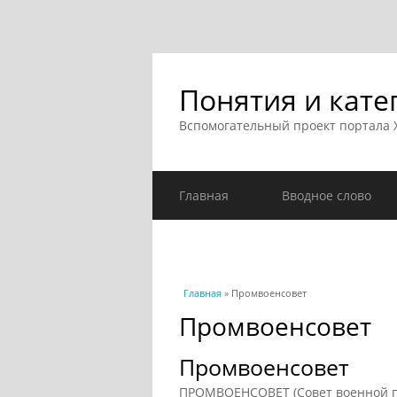
Понятия и кате
Вспомогательный проект портала
Главная
Вводное слово
Вы здесь
Главная
» Промвоенсовет
Промвоенсовет
Промвоенсовет
ПРОМВОЕНСОВЕТ (Совет военной пр