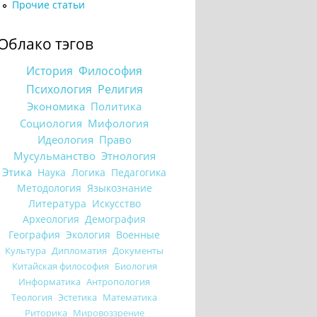
Прочие статьи
Облако тэгов
История
Философия
Психология
Религия
Экономика
Политика
Социология
Мифология
Идеология
Право
Мусульманство
Этнология
Этика
Наука
Логика
Педагогика
Методология
Языкознание
Литература
Искусство
Археология
Демография
География
Экология
Военные
Культура
Дипломатия
Документы
Китайская философия
Биология
Информатика
Антропология
Теология
Эстетика
Математика
Риторика
Мировоззрение