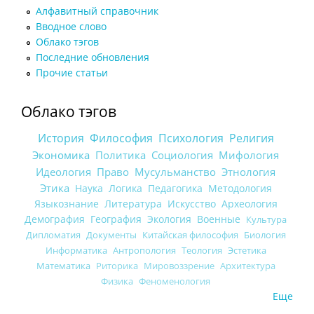
Алфавитный справочник
Вводное слово
Облако тэгов
Последние обновления
Прочие статьи
Облако тэгов
История
Философия
Психология
Религия
Экономика
Политика
Социология
Мифология
Идеология
Право
Мусульманство
Этнология
Этика
Наука
Логика
Педагогика
Методология
Языкознание
Литература
Искусство
Археология
Демография
География
Экология
Военные
Культура
Дипломатия
Документы
Китайская философия
Биология
Информатика
Антропология
Теология
Эстетика
Математика
Риторика
Мировоззрение
Архитектура
Физика
Феноменология
Еще