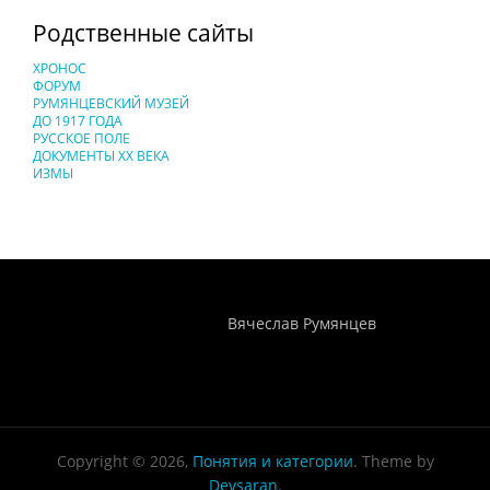
Родственные сайты
ХРОНОС
ФОРУМ
РУМЯНЦЕВСКИЙ МУЗЕЙ
ДО 1917 ГОДА
РУССКОЕ ПОЛЕ
ДОКУМЕНТЫ XX ВЕКА
ИЗМЫ
Понятия И Категории - Исторический Проект ХРОНОС
WEB-редактор
Вячеслав Румянцев
Copyright © 2026,
Понятия и категории
. Theme by
Devsaran
.