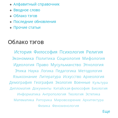
Алфавитный справочник
Вводное слово
Облако тэгов
Последние обновления
Прочие статьи
Облако тэгов
История
Философия
Психология
Религия
Экономика
Политика
Социология
Мифология
Идеология
Право
Мусульманство
Этнология
Этика
Наука
Логика
Педагогика
Методология
Языкознание
Литература
Искусство
Археология
Демография
География
Экология
Военные
Культура
Дипломатия
Документы
Китайская философия
Биология
Информатика
Антропология
Теология
Эстетика
Математика
Риторика
Мировоззрение
Архитектура
Физика
Феноменология
Еще