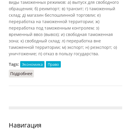
виды таможенных режимов: а) выпуск для свободного
обращения; б) реимпорт; в) транзит; г) таможенный
склад; д) магазин беспошлинной торговли; е)
переработка на таможенной территории; ж)
переработка под таможенным контролем; з)
временный ввоз (вывоз); и) свободная таможенная
зона; к) свободный склад; л) переработка вне
таможенной территории; м) экспорт; н) реэкспорт; о)
уничтожение; п) отказ в пользу государства.
Tags:
Экономика
Право
Подробнее
о Таможенный режим
Навигация