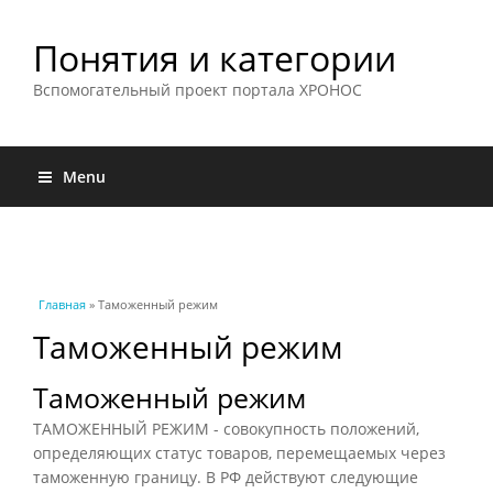
Понятия и категории
Вспомогательный проект портала ХРОНОС
Menu
Вы здесь
Главная
» Таможенный режим
Таможенный режим
Таможенный режим
ТАМОЖЕННЫЙ РЕЖИМ - совокупность положений,
определяющих статус товаров, перемещаемых через
таможенную границу. В РФ действуют следующие