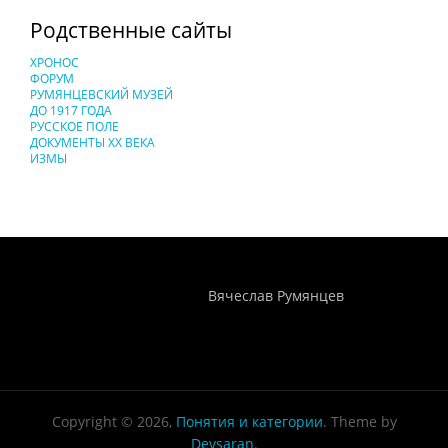
Родственные сайты
ХРОНОС
ФОРУМ
РУМЯНЦЕВСКИЙ МУЗЕЙ
ДО 1917 ГОДА
РУССКОЕ ПОЛЕ
ДОКУМЕНТЫ XX ВЕКА
ИЗМЫ
Понятия И Категории - Исторический Проект ХРОНОС
WEB-редактор
Вячеслав Румянцев
Copyright © 2026,
Понятия и категории
. Theme by
Devsaran
.