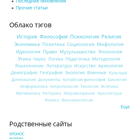
Последние обновления
Прочие статьи
Облако тэгов
История
Философия
Психология
Религия
Экономика
Политика
Социология
Мифология
Идеология
Право
Мусульманство
Этнология
Этика
Наука
Логика
Педагогика
Методология
Языкознание
Литература
Искусство
Археология
Демография
География
Экология
Военные
Культура
Дипломатия
Документы
Китайская философия
Биология
Информатика
Антропология
Теология
Эстетика
Математика
Риторика
Мировоззрение
Архитектура
Физика
Феноменология
Еще
Родственные сайты
ХРОНОС
ФОРУМ