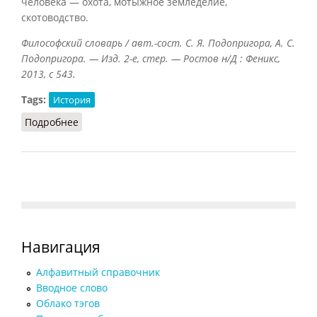
человека — охота, мотыжное земледелие,
скотоводство.
Философский словарь / авт.-сост. С. Я. Подопригора, А. С.
Подопригора. — Изд. 2-е, стер. — Ростов н/Д : Феникс,
2013, с 543.
Tags:
История
Подробнее
о Энеолит (Подопригора, 2013)
Навигация
Алфавитный справочник
Вводное слово
Облако тэгов