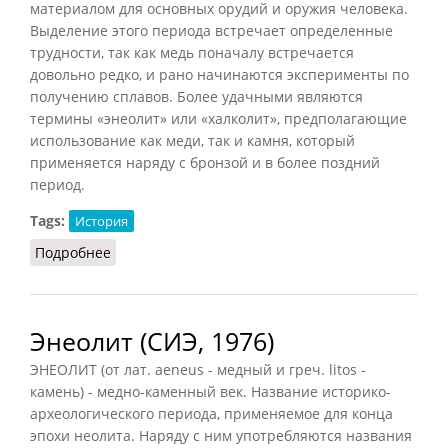
материалом для основных орудий и оружия человека.
Выделение этого периода встречает определенные
трудности, так как медь поначалу встречается
довольно редко, и рано начинаются эксперименты по
получению сплавов. Более удачными являются
термины «энеолит» или «халколит», предполагающие
использование как меди, так и камня, который
применяется наряду с бронзой и в более поздний
период.
Tags:
История
Подробнее
о Медный век
Энеолит (СИЭ, 1976)
ЭНЕОЛИТ (от лат. aeneus - медный и греч. litos -
камень) - медно-каменный век. Название историко-
археологического периода, применяемое для конца
эпохи неолита. Наряду с ним употребляются названия