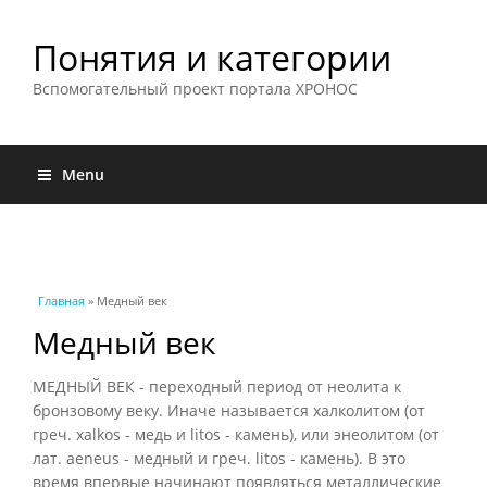
Понятия и категории
Вспомогательный проект портала ХРОНОС
Menu
Вы здесь
Главная
» Медный век
Медный век
МЕДНЫЙ ВЕК - переходный период от неолита к
бронзовому веку. Иначе называется халколитом (от
греч. xalkos - медь и litos - камень), или энеолитом (от
лат. aeneus - медный и греч. litos - камень). В это
время впервые начинают появляться металлические