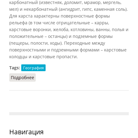
карбонатный (известняк, доломит, мрамор, мергель,
мел) и некарбонатный (ангидрит, гипс, каменная соль).
Для карста характерны поверхностные формы
рельефа (в том числе отрицательные – карры,
карстовые воронки, желоба, котловины, ванны, полья и
положительные – останцы) и подземные формы
(пещеры, полости, ходы). Переходные между
поверхностными и подземными формами – карстовые
колодцы и карстовые пропасти.
Tags:
География
Подробнее
о Карст
Навигация