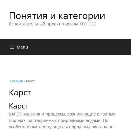
Понятия и категории
Вспомогательный проект портала ХРОНОС
Menu
Вы здесь
Главная
» Карст
Карст
Карст
КАРСТ, явления и процессы, возникающие в горных
породах, растворяемых природными водами. По
особенностям карстующихся пород выделяют карст