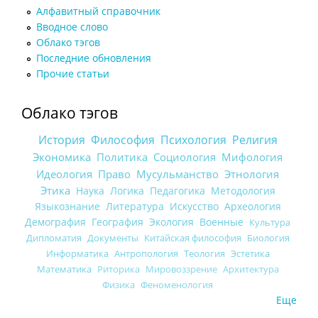
Алфавитный справочник
Вводное слово
Облако тэгов
Последние обновления
Прочие статьи
Облако тэгов
История
Философия
Психология
Религия
Экономика
Политика
Социология
Мифология
Идеология
Право
Мусульманство
Этнология
Этика
Наука
Логика
Педагогика
Методология
Языкознание
Литература
Искусство
Археология
Демография
География
Экология
Военные
Культура
Дипломатия
Документы
Китайская философия
Биология
Информатика
Антропология
Теология
Эстетика
Математика
Риторика
Мировоззрение
Архитектура
Физика
Феноменология
Еще