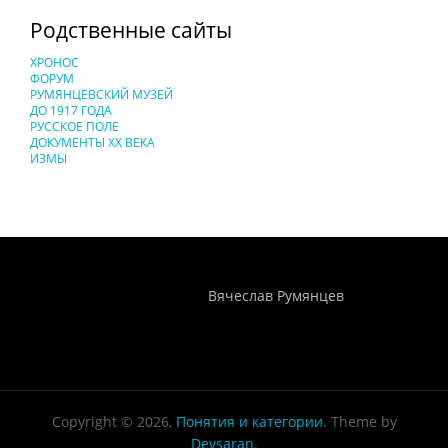
Родственные сайты
ХРОНОС
ФОРУМ
РУМЯНЦЕВСКИЙ МУЗЕЙ
ДО 1917 ГОДА
РУССКОЕ ПОЛЕ
ДОКУМЕНТЫ XX ВЕКА
ИЗМЫ
Понятия И Категории - Исторический Проект ХРОНОС
WEB-редактор
Вячеслав Румянцев
Copyright © 2026,
Понятия и категории
. Theme by
Devsaran
.