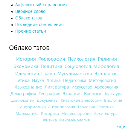
Алфавитный справочник
Вводное слово
Облако тэгов
Последние обновления
Прочие статьи
Облако тэгов
История
Философия
Психология
Религия
Экономика
Политика
Социология
Мифология
Идеология
Право
Мусульманство
Этнология
Этика
Наука
Логика
Педагогика
Методология
Языкознание
Литература
Искусство
Археология
Демография
География
Экология
Военные
Культура
Дипломатия
Документы
Китайская философия
Биология
Информатика
Антропология
Теология
Эстетика
Математика
Риторика
Мировоззрение
Архитектура
Физика
Феноменология
Еще