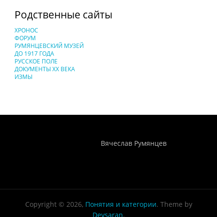
Родственные сайты
ХРОНОС
ФОРУМ
РУМЯНЦЕВСКИЙ МУЗЕЙ
ДО 1917 ГОДА
РУССКОЕ ПОЛЕ
ДОКУМЕНТЫ XX ВЕКА
ИЗМЫ
Понятия И Категории - Исторический Проект ХРОНОС
WEB-редактор
Вячеслав Румянцев
Copyright © 2026,
Понятия и категории
. Theme by
Devsaran
.