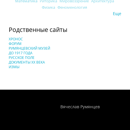
Математика
Риторика
Мировоззрение
Архитектура
Физика
Феноменология
Еще
Родственные сайты
ХРОНОС
ФОРУМ
РУМЯНЦЕВСКИЙ МУЗЕЙ
ДО 1917 ГОДА
РУССКОЕ ПОЛЕ
ДОКУМЕНТЫ XX ВЕКА
ИЗМЫ
Понятия И Категории - Исторический Проект ХРОНОС
WEB-редактор
Вячеслав Румянцев