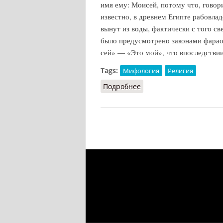
имя ему: Моисей, потому что, говори
известно, в древнем Египте рабовла
вынут из воды, фактически с того све
было предусмотрено законами фарао
сей» — «Это мой», что впоследствии
Tags:
Мифология
Религия
Подробнее
о Моисей (Кононенко, 2