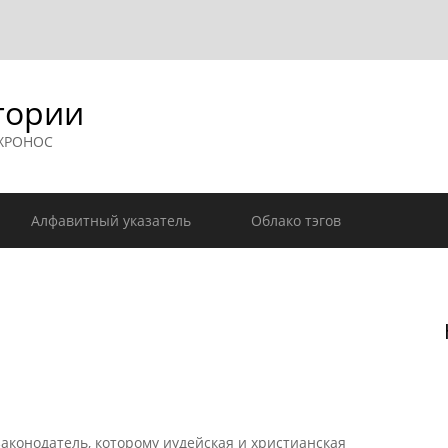
гории
 ХРОНОС
Алфавитный указатель
Облако тэгов
аконодатель, которому иудейская и христианская