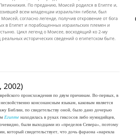
Пятикнижия. По преданию, Моисей родился в Египте и,
озившей всем младенцам израильтян гибели, был
 Моисей, согласно легенде, получив откровение от бога
ных в Египет и порабощенных израильских племен и
устыню. Цикл легенд о Моисее, восходящий ко 2-му
яд реальных исторических сведений о египетском быте.
 2002)
рейского происхождения по двум причинам. Во-первых, в
 несвойственно консонансным языкам, каковым является
ажу Библии, по свидетельству оной, было дано дочерью
ем
Египте
находилась в руках гиксосов либо нумидийцев,
, очевидно, были выходцами из «пределов Севера», поэтому
ии, который свидетельствует, что дочь фараона «нарекла