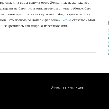
ла она, я из воды вынула его». Женщины, насколько это
дельцами не были, но в описываемом случае ребенок был
та. Такое приобретение слуги или раба, скорее всего, не
нов. Это позволило дочери фараона-
гиксона
сказать: «Мой
 и закрепилось как широко известное имя.
002)
Понятия И Категории - Исторический Проект ХРОНОС
WEB-редактор
Вячеслав Румянцев