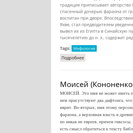
традиция приписывает авторство 
спасенный дочерью фараона от гр
воспитан при дворе. Впоследствии
Яхве, стал предводителем уведен
вывел их из Египта в Синайскую п
тысячелетию до н. э., содержит р
Tags:
Мифология
Подробнее
о Моисей
Моисей (Кононенко,
МОИСЕЙ. Это имя не может иметь ев
нем присутствуют два дифтонга, что
иврит. Во-вторых, имя этому персон
фараона, а верховная власть в древн
но никак не евреев, причем гиксосы
есть смысл обратиться к тексту Библ