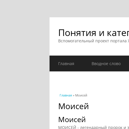
Понятия и кате
Вспомогательный проект портала
Главная
Вводное слово
Вы здесь
Главная
» Моисей
Моисей
Моисей
МОИСЕЙ - легендарный пророк и з