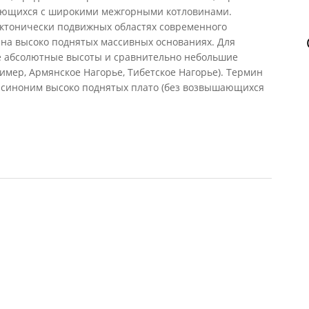
дующихся с широкими межгорными котловинами.
ктонически подвижных областях современного
 на высоко поднятых массивных основаниях. Для
е абсолютные высоты и сравнительно небольшие
мер, Армянское Нагорье, Тибетское Нагорье). Термин
к синоним высоко поднятых плато (без возвышающихся