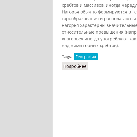
хребтов и массивов, иногда чере
Нагорья обычно формируются в те
горообразования и располагаются
нагорья характерны значительны
относительные превышения (напри
«нагорье» иногда употребляют ка
над ними горных хребтов).
Tags:
География
Подробнее
о Нагорье