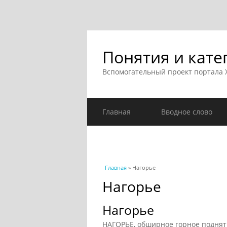
Понятия и кате
Вспомогательный проект портала
Главная
Вводное слово
Вы здесь
Главная
» Нагорье
Нагорье
Нагорье
НАГОРЬЕ, обширное горное поднят