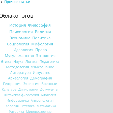
Прочие статьи
Облако тэгов
История
Философия
Психология
Религия
Экономика
Политика
Социология
Мифология
Идеология
Право
Мусульманство
Этнология
Этика
Наука
Логика
Педагогика
Методология
Языкознание
Литература
Искусство
Археология
Демография
География
Экология
Военные
Культура
Дипломатия
Документы
Китайская философия
Биология
Информатика
Антропология
Теология
Эстетика
Математика
Риторика
Мировоззрение