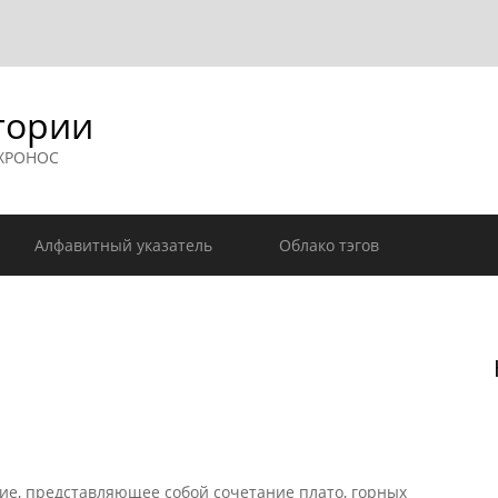
гории
 ХРОНОС
Алфавитный указатель
Облако тэгов
ие, представляющее собой сочетание плато, горных