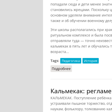
попадали сюда и дети менее знат
становились жрецами. Поскольку ц
основном уделяли внимание интел
также и об обучении военному дел
Эти школы располагались при храм
ритуальном комплексе и была посв
отправляли туда — точно неизвест
кальмекак в пять лет и обучались 
возраста...
Tags:
Педагогика
История
Подробнее
о Кальмекак – инкубат
Кальмекак: регламе
КАЛЬМЕКАК. Поступление ребёнка 
устраивали пышное торжество, от
наукам, фольклору, толкованию ка