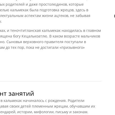
ных родителей и даже простолюдинов, которые
елью кальмекак была подготовка жрецов, здесь в
лектуальным аспектам жизни ацтеков, не забывая
у.
ах, и теночтитланская калъмекак находилась в главном
ящена богу Кецалькоатлю. В каком возрасте мальчиков
но. Сыновья верховного правителя поступали в
там до тех пор, пока не достигали «призывного»
ор элиты
нт занятий
в кальмекак начиналось с рождения. Родители
давая своих детей племенным жрецам, обучавшим их
лендарей, истории, мифологии, письму и законам.