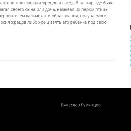
 как они приглашали жрецов и соседей на пир, где было
лагая своего сына или дочь, называл их пером птицы
окровителем кальмекак и образования, получаемого
осил жрецов либо жриц взять его ребёнка под свою
т занятий
Понятия И Категории - Исторический Проект ХРОНОС
WEB-редактор
Вячеслав Румянцев