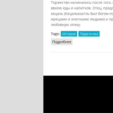
Торжество начиналось после того,
вволю еды и напитков. Отец, пред
кецаль (Кецалькоатль был богом-п
жрецами и знатными людьми) и пр
любовную опеку.
Tags:
История
Педагогика
Подробнее
о Кальмекак: регламен