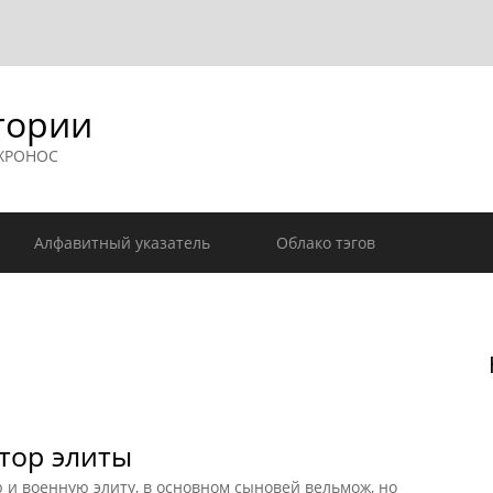
гории
 ХРОНОС
Алфавитный указатель
Облако тэгов
тор элиты
 и военную элиту, в основном сыновей вельмож, но