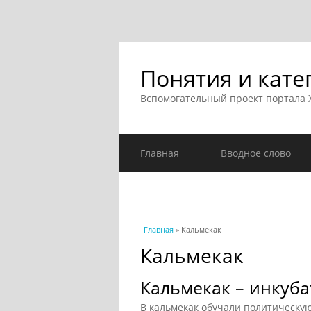
Понятия и кате
Вспомогательный проект портала
Главная
Вводное слово
Вы здесь
Главная
» Кальмекак
Кальмекак
Кальмекак – инкуба
В кальмекак обучали политическую