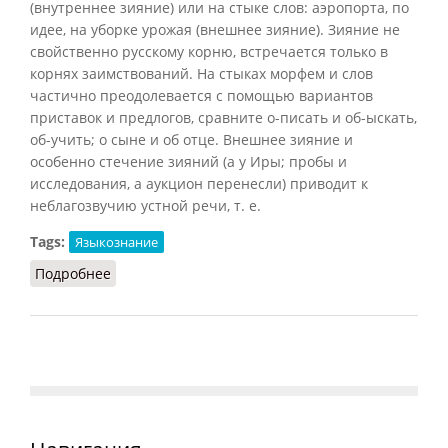
(внутреннее зияние) или на стыке слов: аэропорта, по
идее, на уборке урожая (внешнее зияние). Зияние не
свойственно русскому корню, встречается только в
корнях заимствований. На стыках морфем и слов
частично преодолевается с помощью вариантов
приставок и предлогов, сравните о-писать и об-ыскать,
об-учить; о сыне и об отце. Внешнее зияние и
особенно стечение зияний (а у Иры; пробы и
исследования, а аукцион перенесли) приводит к
неблагозвучию устной речи, т. е.
Tags:
Языкознание
Подробнее
о Зияние