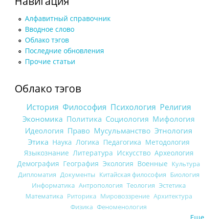
Навигация
Алфавитный справочник
Вводное слово
Облако тэгов
Последние обновления
Прочие статьи
Облако тэгов
История
Философия
Психология
Религия
Экономика
Политика
Социология
Мифология
Идеология
Право
Мусульманство
Этнология
Этика
Наука
Логика
Педагогика
Методология
Языкознание
Литература
Искусство
Археология
Демография
География
Экология
Военные
Культура
Дипломатия
Документы
Китайская философия
Биология
Информатика
Антропология
Теология
Эстетика
Математика
Риторика
Мировоззрение
Архитектура
Физика
Феноменология
Еще