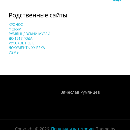
Родственные сайты
ХРОНОС
ФОРУМ
РУМЯНЦЕВСКИЙ МУЗЕЙ
ДО 1917 ГОДА
РУССКОЕ ПОЛЕ
ДОКУМЕНТЫ XX ВЕКА
ИЗМЫ
Понятия И Категории - Исторический Проект ХРОНОС
WEB-редактор
Вячеслав Румянцев
Copyright © 2026,
Понятия и категории
. Theme by