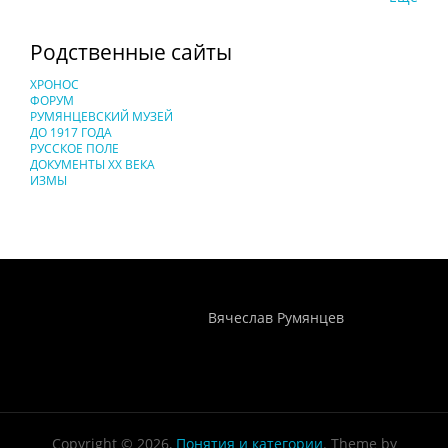
Родственные сайты
ХРОНОС
ФОРУМ
РУМЯНЦЕВСКИЙ МУЗЕЙ
ДО 1917 ГОДА
РУССКОЕ ПОЛЕ
ДОКУМЕНТЫ XX ВЕКА
ИЗМЫ
Понятия И Категории - Исторический Проект ХРОНОС
WEB-редактор
Вячеслав Румянцев
Copyright © 2026,
Понятия и категории
. Theme by