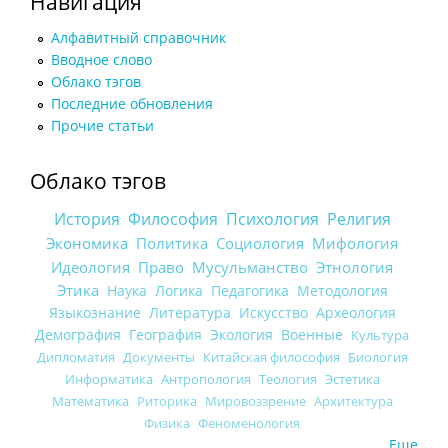
Навигация
Алфавитный справочник
Вводное слово
Облако тэгов
Последние обновления
Прочие статьи
Облако тэгов
История
Философия
Психология
Религия
Экономика
Политика
Социология
Мифология
Идеология
Право
Мусульманство
Этнология
Этика
Наука
Логика
Педагогика
Методология
Языкознание
Литература
Искусство
Археология
Демография
География
Экология
Военные
Культура
Дипломатия
Документы
Китайская философия
Биология
Информатика
Антропология
Теология
Эстетика
Математика
Риторика
Мировоззрение
Архитектура
Физика
Феноменология
Еще