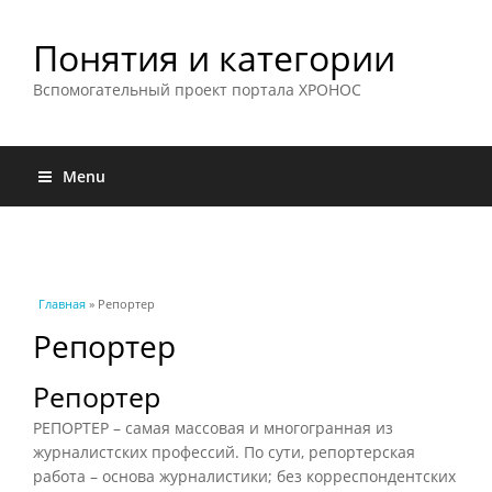
Понятия и категории
Вспомогательный проект портала ХРОНОС
Menu
Вы здесь
Главная
» Репортер
Репортер
Репортер
РЕПОРТЕР – самая массовая и многогранная из
журналистских профессий. По сути, репортерская
работа – основа журналистики; без корреспондентских