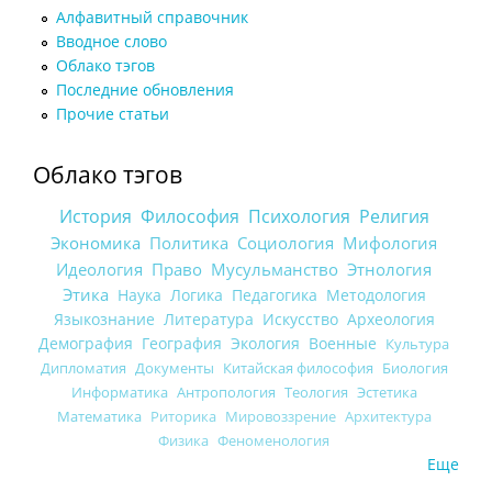
Алфавитный справочник
Вводное слово
Облако тэгов
Последние обновления
Прочие статьи
Облако тэгов
История
Философия
Психология
Религия
Экономика
Политика
Социология
Мифология
Идеология
Право
Мусульманство
Этнология
Этика
Наука
Логика
Педагогика
Методология
Языкознание
Литература
Искусство
Археология
Демография
География
Экология
Военные
Культура
Дипломатия
Документы
Китайская философия
Биология
Информатика
Антропология
Теология
Эстетика
Математика
Риторика
Мировоззрение
Архитектура
Физика
Феноменология
Еще