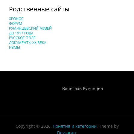
Родственные сайты
ХРОНОС
ФОРУМ
РУМЯНЦЕВСКИЙ МУЗЕЙ
ДО 1917 ГОДА
РУССКОЕ ПОЛЕ
ДОКУМЕНТЫ XX ВЕКА
ИЗМЫ
Понятия И Категории - Исторический Проект ХРОНОС
WEB-редактор
Вячеслав Румянцев
Copyright © 2026,
Понятия и категории
. Theme by
Devsaran
.