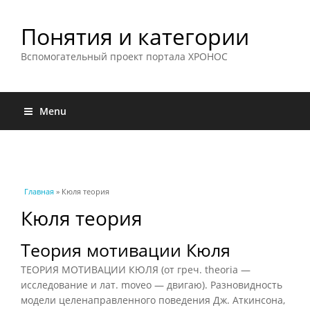
Понятия и категории
Вспомогательный проект портала ХРОНОС
Menu
Вы здесь
Главная
» Кюля теория
Кюля теория
Теория мотивации Кюля
ТЕОРИЯ МОТИВАЦИИ КЮЛЯ (от греч. theoria —
исследование и лат. moveo — двигаю). Разновидность
модели целенаправленного поведения Дж. Аткинсона,