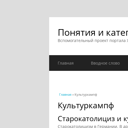
Понятия и кате
Вспомогательный проект портала
Главная
Вводное слово
Вы здесь
Главная
» Культуркампф
Культуркампф
Старокатолициз и 
Старокатолицизм в Германии. В др