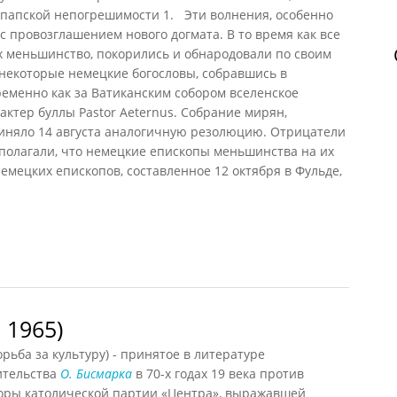
о папской непогрешимости
1
. Эти волнения, особенно
с провозглашением нового догмата. В то время как все
х меньшинство, покорились и обнародовали по своим
 некоторые немецкие богословы, собравшись в
еменно как за Ватиканским собором вселенское
актер буллы Pastor Aeternus. Собрание мирян,
риняло 14 августа аналогичную резолюцию. Отрицатели
полагали, что немецкие епископы меньшинства на их
емецких епископов, составленное 12 октября в Фульде,
льтуркампф
 1965)
рьба за культуру) - принятое в литературе
ительства
О. Бисмарка
в 70-х годах 19 века против
поры католической партии «Центра», выражавшей