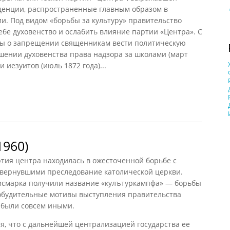
нденции, распространенные главным образом в
и. Под видом «борьбы за культуру» правительство
бе духовенство и ослабить влияние партии «Центра». С
ны о запрещении священникам вести политическую
лишении духовенства права надзора за школами (март
и иезуитов (июль 1872 года)...
965)
1960)
тия центра находилась в ожесточенной борьбе с
вернувшими преследование католической церкви.
исмарка получили название «кулътуркампфа» — борьбы
побудительные мотивы выступления правительства
 были совсем иными.
я, что с дальнейшей централизацией государства ее