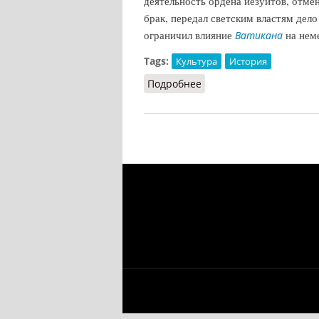
деятельность ордена иезуитов, отме
брак, передал светским властям дел
ограничил влияние
на неме
Ватикана
Tags:
Культура
История
Подробнее
о Культуркампф (Новико