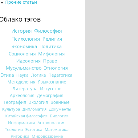
Прочие статьи
Облако тэгов
История
Философия
Психология
Религия
Экономика
Политика
Социология
Мифология
Идеология
Право
Мусульманство
Этнология
Этика
Наука
Логика
Педагогика
Методология
Языкознание
Литература
Искусство
Археология
Демография
География
Экология
Военные
Культура
Дипломатия
Документы
Китайская философия
Биология
Информатика
Антропология
Теология
Эстетика
Математика
Риторика
Мировоззрение