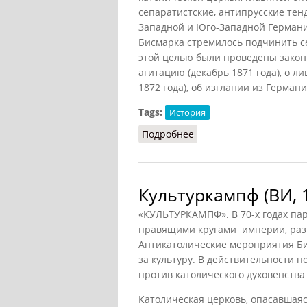
сепаратистские, антипрусские те
Западной и Юго-Западной Германи
Бисмарка стремилось подчинить се
этой целью были проведены зако
агитацию (декабрь 1871 года), о 
1872 года), об изглании из Германи
Tags:
История
Подробнее
о Культуркампф (СИЭ, 1
Культуркампф (ВИ, 
«КУЛЬТУРКАМПФ». В 70-х годах пар
правящими кругами империи, раз
Антикатолические мероприятия Б
за культуру. В действительности 
против католического духовенства
Католическая церковь, опасавшаяс