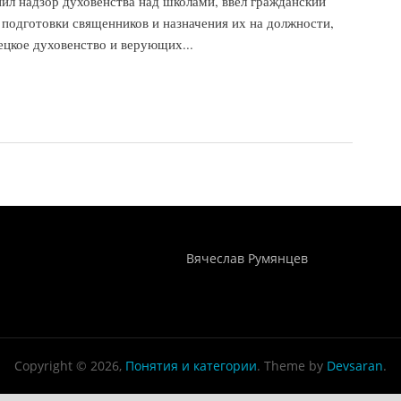
нил надзор духовенства над школами, ввел гражданский
о подготовки священников и назначения их на должности,
цкое духовенство и верующих...
в, 1987)
Понятия И Категории - Исторический Проект ХРОНОС
WEB-редактор
Вячеслав Румянцев
Copyright © 2026,
Понятия и категории
. Theme by
Devsaran
.