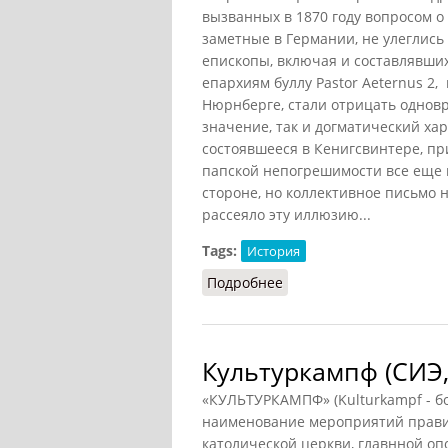
вызванных в 1870 году вопросом 
заметные в Германии, не улеглись 
епископы, включая и составлявши
епархиям буллу Pastor Aeternus
2
,
Нюрнберге, стали отрицать одновр
значение, так и догматический хар
состоявшееся в Кенигсвинтере, п
папской непогрешимости все еще 
стороне, но коллективное письмо н
рассеяло эту иллюзию...
Tags:
История
Подробнее
о Старокатолициз и ку
Культуркампф (СИЭ,
«КУЛЬТУРКАМПФ» (Kulturkampf - бо
наименование мероприятий прав
католической церкви, главнной о