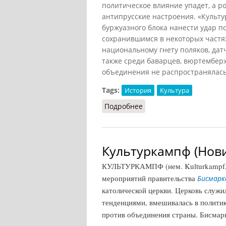
политическое влияние упадет, а р
антипрусские настроения. «Культ
буржуазного блока нанести удар п
сохранившимся в некоторых частя
национальному гнету поляков, дат
также среди баварцев, вюртемберж
объединения не распространялась 
Tags:
История
Культура
Подробнее
о Культуркампф (ВИ, 19
Культуркампф (Нови
КУЛЬТУРКАМПФ (нем. Kulturkampf, б
мероприятий правительства
Бисмарк
католической церкви. Церковь служи
тенденциями, вмешивалась в полити
против объединения страны. Бисмар