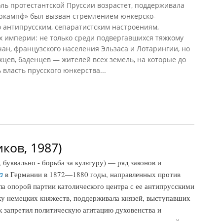
оль протестантской Пруссии возрастет, поддерживала
уркампф» был вызван стремлением юнкерско-
о антипрусским, сепаратистским настроениям,
х империи: не только среди подвергавшихся тяжкому
чан, французского населения Эльзаса и Лотарингии, но
цев, баденцев — жителей всех земель, на которые до
власть прусского юнкерства...
60)
ков, 1987)
уквально - борьба за культуру) — ряд законов и
в Германии в 1872—1880 годы, направленных против
а
ла опорой партии католического центра с ее антипрусскими
ку немецких княжеств, поддерживала князей, выступавших
к запретил политическую агитацию духовенства и