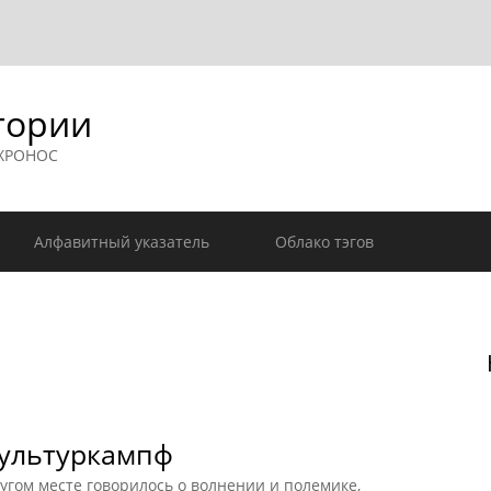
гории
 ХРОНОС
Алфавитный указатель
Облако тэгов
культуркампф
угом месте говорилось о волнении и полемике,