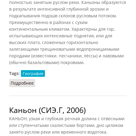
полностью занятым руслом реки. Каньоны образуются
в результате интенсивной глубинной эрозии и
подкапывания подошв склонов русловым потоком,
преимущественно в районах с сухим
континентальным климатом. Характерны для гор,
испытывающих интенсивные поднятия, или для
высоких плато, сложенных горизонтально
залегающими трещиноватыми водопроницаемыми
породами (известняки. песчаники, лёссы) и лавовыми
(обычно базальтовыми) покровами.
Tags:
География
Подробнее
о Каньоны (ГЭС.ПиТ, 1988)
Каньон (СИЭ.Г, 2006)
КАНЬОН, узкая и глубокая речная долина с отвесными
или ступенчатыми скалистыми бортами, дно целиком
занято руслом реки или временного водотока.