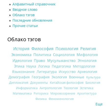
Алфавитный справочник
Вводное слово
Облако тэгов
Последние обновления
Прочие статьи
Облако тэгов
История
Философия
Психология
Религия
Экономика
Политика
Социология
Мифология
Идеология
Право
Мусульманство
Этнология
Этика
Наука
Логика
Педагогика
Методология
Языкознание
Литература
Искусство
Археология
Демография
География
Экология
Военные
Культура
Дипломатия
Документы
Китайская философия
Биология
Информатика
Антропология
Теология
Эстетика
Математика
Риторика
Мировоззрение
Архитектура
Физика
Феноменология
Еще