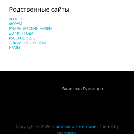
Родственные сайты
ХРОНОС
ФОРУМ
РУМЯНЦЕВСКИЙ МУЗЕЙ
ДО 1917 ГОДА
РУССКОЕ ПОЛЕ
ДОКУМЕНТЫ XX ВЕКА
ИЗМЫ
Понятия И Категории - Исторический Проект ХРОНОС
WEB-редактор
Вячеслав Румянцев
Copyright © 2026,
Понятия и категории
. Theme by
Devsaran
.