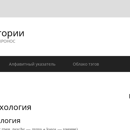
гории
 ХРОНОС
Алфавитный указатель
Облако тэгов
хология
логия
ч. psyche — душа + logos — учение).