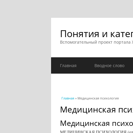
Понятия и кате
Вспомогательный проект портала
Главная
Вводное слово
Вы здесь
Главная
» Медицинская психология
Медицинская пси
Медицинская психо
МЕДИЦИНСКАЯ ПСИХОЛОГИЯ (от гре