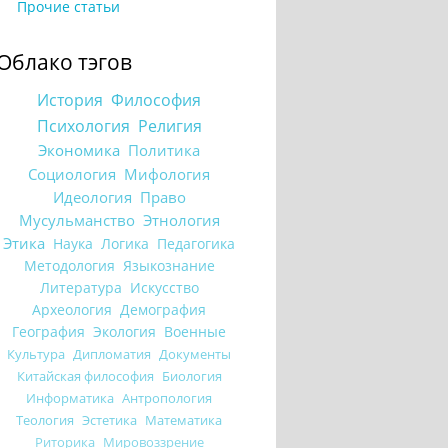
Прочие статьи
Облако тэгов
История
Философия
Психология
Религия
Экономика
Политика
Социология
Мифология
Идеология
Право
Мусульманство
Этнология
Этика
Наука
Логика
Педагогика
Методология
Языкознание
Литература
Искусство
Археология
Демография
География
Экология
Военные
Культура
Дипломатия
Документы
Китайская философия
Биология
Информатика
Антропология
Теология
Эстетика
Математика
Риторика
Мировоззрение