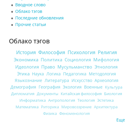
Вводное слово
Облако тэгов
Последние обновления
Прочие статьи
Облако тэгов
История
Философия
Психология
Религия
Экономика
Политика
Социология
Мифология
Идеология
Право
Мусульманство
Этнология
Этика
Наука
Логика
Педагогика
Методология
Языкознание
Литература
Искусство
Археология
Демография
География
Экология
Военные
Культура
Дипломатия
Документы
Китайская философия
Биология
Информатика
Антропология
Теология
Эстетика
Математика
Риторика
Мировоззрение
Архитектура
Физика
Феноменология
Еще