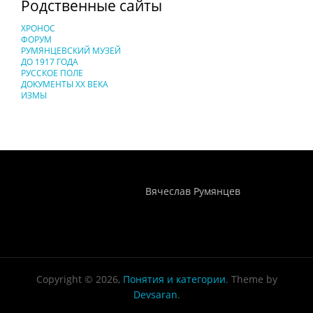
Родственные сайты
ХРОНОС
ФОРУМ
РУМЯНЦЕВСКИЙ МУЗЕЙ
ДО 1917 ГОДА
РУССКОЕ ПОЛЕ
ДОКУМЕНТЫ XX ВЕКА
ИЗМЫ
Понятия И Категории - Исторический Проект ХРОНОС
WEB-редактор
Вячеслав Румянцев
Copyright © 2026,
Понятия и категории
. Theme by
Devsaran
.